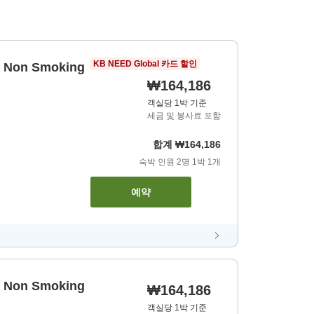
KB NEED Global 카드 할인
e, Non Smoking
₩164,186
객실당 1박 기준
세금 및 봉사료 포함
합계
₩164,186
숙박 인원
2
명
1
박
1
개
예약
e, Non Smoking
₩164,186
객실당 1박 기준