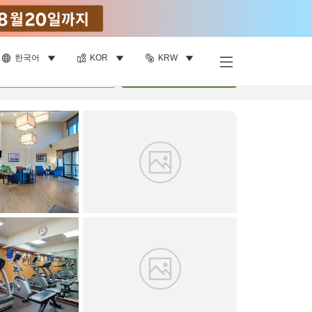
한국어
KOR
KRW
객실 보기
명
•
객실
1
개
검색