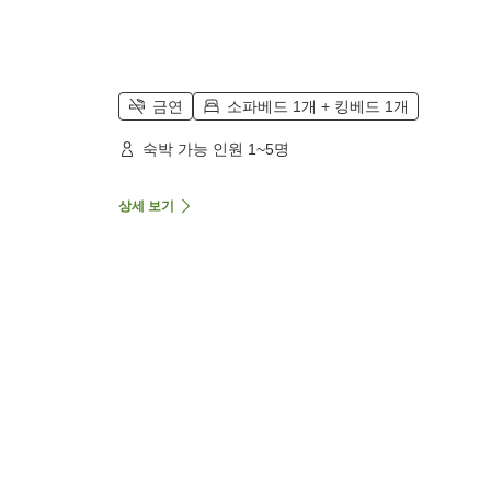
금연
소파베드 1개 + 킹베드 1개
숙박 가능 인원 1~5명
상세 보기