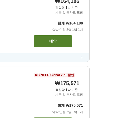
₩164,186
객실당 1박 기준
세금 및 봉사료 포함
합계
₩164,186
숙박 인원
2
명
1
박
1
개
예약
KB NEED Global 카드 할인
₩175,571
객실당 1박 기준
세금 및 봉사료 포함
합계
₩175,571
숙박 인원
2
명
1
박
1
개