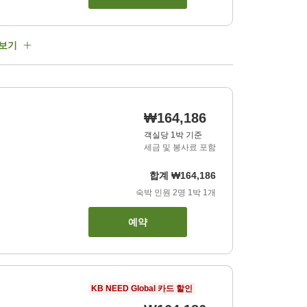
 보기
₩164,186
객실당 1박 기준
세금 및 봉사료 포함
합계
₩164,186
숙박 인원
2
명
1
박
1
개
예약
KB NEED Global 카드 할인