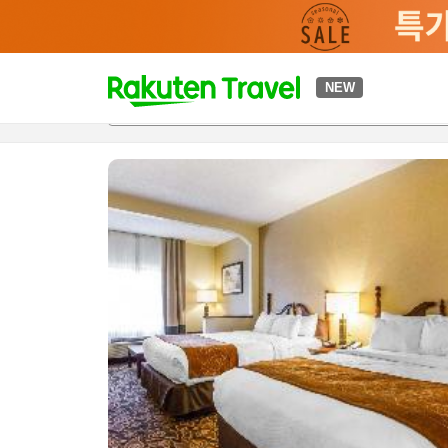
t
NEW
개요
객실 & 숙박 상품
이용 후기
편의 시설/서비스
o
p
P
a
g
e
_
s
e
a
r
c
h