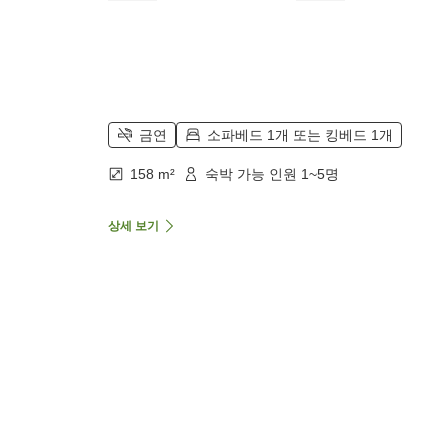
금연
소파베드 1개 또는 킹베드 1개
158 m²
숙박 가능 인원 1~5명
상세 보기