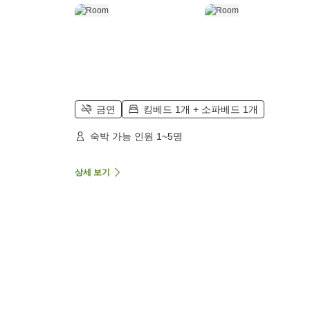
금연
킹베드 1개 + 소파베드 1개
숙박 가능 인원 1~5명
상세 보기