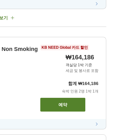
 보기
KB NEED Global 카드 할인
e, Non Smoking
₩164,186
객실당 1박 기준
세금 및 봉사료 포함
합계
₩164,186
숙박 인원
2
명
1
박
1
개
예약