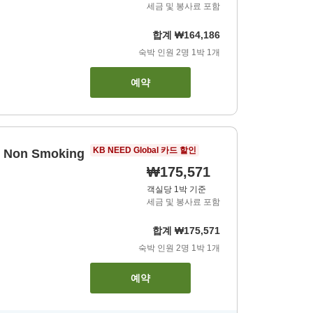
세금 및 봉사료 포함
합계
₩164,186
숙박 인원
2
명
1
박
1
개
예약
KB NEED Global 카드 할인
e, Non Smoking
₩175,571
객실당 1박 기준
세금 및 봉사료 포함
합계
₩175,571
숙박 인원
2
명
1
박
1
개
예약