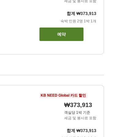
세금 및 봉사료 포함
합계
₩373,913
숙박 인원
2
명
1
박
1
개
예약
KB NEED Global 카드 할인
₩373,913
객실당 1박 기준
세금 및 봉사료 포함
합계
₩373,913