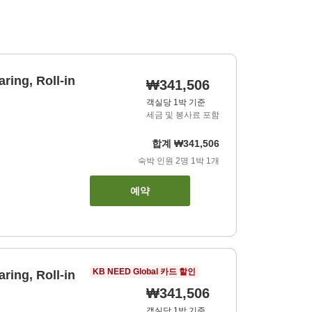
ring, Roll-in
₩341,506
객실당 1박 기준
세금 및 봉사료 포함
합계
₩341,506
숙박 인원
2
명
1
박
1
개
예약
KB NEED Global 카드 할인
ring, Roll-in
₩341,506
객실당 1박 기준