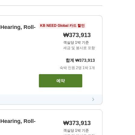
KB NEED Global 카드 할인
Hearing, Roll-
₩373,913
객실당 1박 기준
세금 및 봉사료 포함
합계
₩373,913
숙박 인원
2
명
1
박
1
개
예약
Hearing, Roll-
₩373,913
객실당 1박 기준