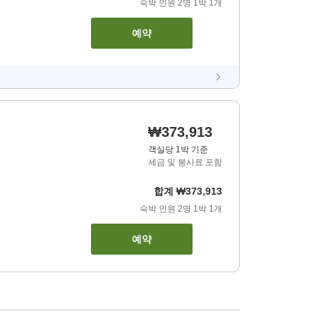
숙박 인원
2
명
1
박
1
개
예약
₩373,913
객실당 1박 기준
세금 및 봉사료 포함
합계
₩373,913
숙박 인원
2
명
1
박
1
개
예약