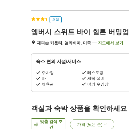
호텔
엠버시 스위트 바이 힐튼 버밍엄
제퍼슨 카운티, 앨라배마, 미국
지도에서 보기
숙소 편의 시설/서비스
주차장
레스토랑
바
세탁 설비
체육관
야외 수영장
객실과 숙박 상품을 확인하세요
맞춤 검색 조
가격 (낮은 순)
건