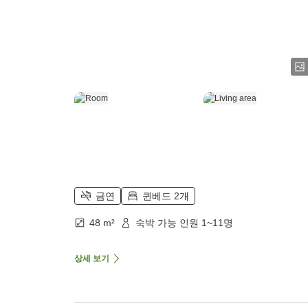
금연
퀸베드 2개
48 m²
숙박 가능 인원 1~11명
상세 보기