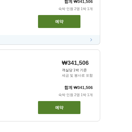
합계
₩341,506
숙박 인원
2
명
1
박
1
개
예약
₩341,506
객실당 1박 기준
세금 및 봉사료 포함
합계
₩341,506
숙박 인원
2
명
1
박
1
개
예약