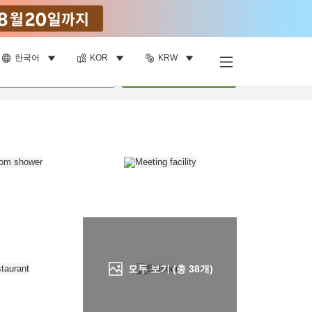
한국어
KOR
KRW
객실 보기
명
•
객실
1
개
검색
모두 보기 (총
38
개)