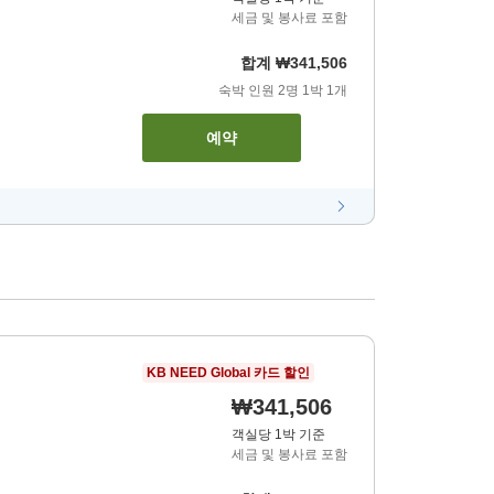
세금 및 봉사료 포함
합계
₩341,506
숙박 인원
2
명
1
박
1
개
예약
KB NEED Global 카드 할인
₩341,506
객실당 1박 기준
세금 및 봉사료 포함