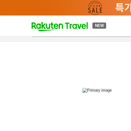
t
NEW
개요
객실 & 숙박 상품
이용 후기
편의 시설/서비스
o
p
P
a
g
e
_
s
e
a
r
c
h