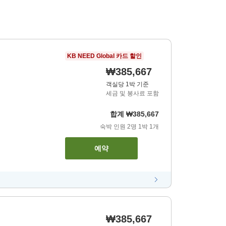
KB NEED Global 카드 할인
₩385,667
객실당 1박 기준
세금 및 봉사료 포함
합계
₩385,667
숙박 인원
2
명
1
박
1
개
예약
₩385,667