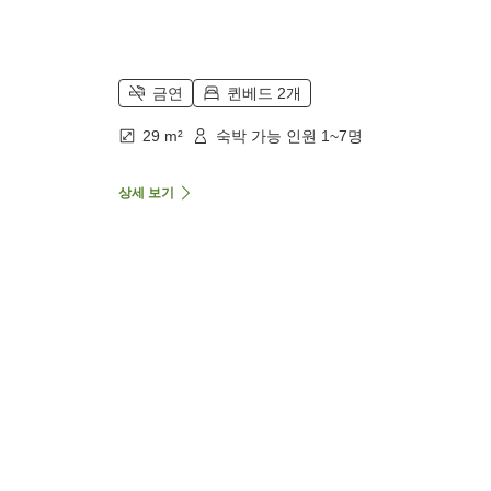
금연
퀸베드 2개
29 m²
숙박 가능 인원 1~7명
상세 보기