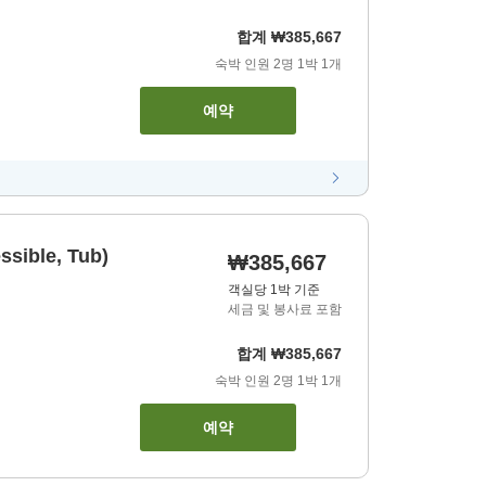
합계
₩385,667
숙박 인원
2
명
1
박
1
개
예약
ssible, Tub)
₩385,667
객실당 1박 기준
세금 및 봉사료 포함
합계
₩385,667
숙박 인원
2
명
1
박
1
개
예약