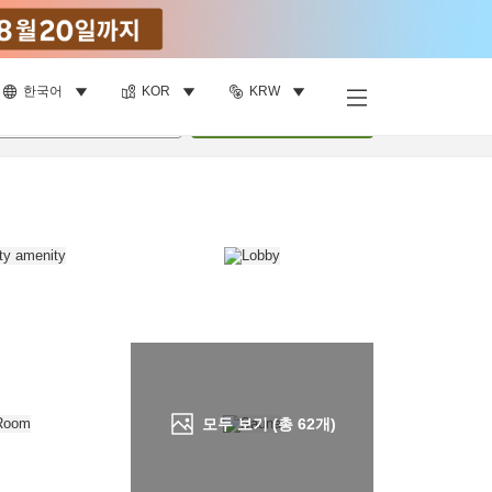
한국어
KOR
KRW
객실 보기
명
•
객실
1
개
검색
모두 보기 (총
62
개)