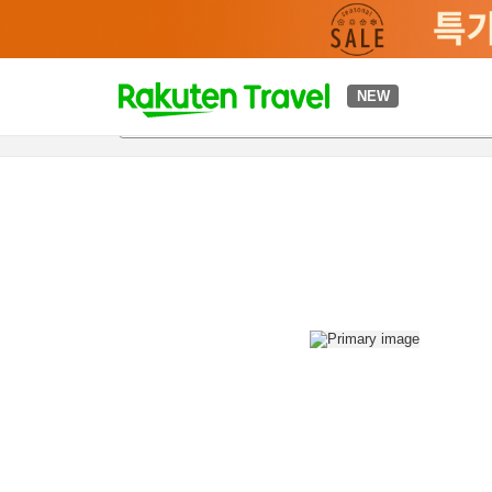
t
NEW
개요
객실 & 숙박 상품
이용 후기
편의 시설/서비스
o
p
P
a
g
e
_
s
e
a
r
c
h