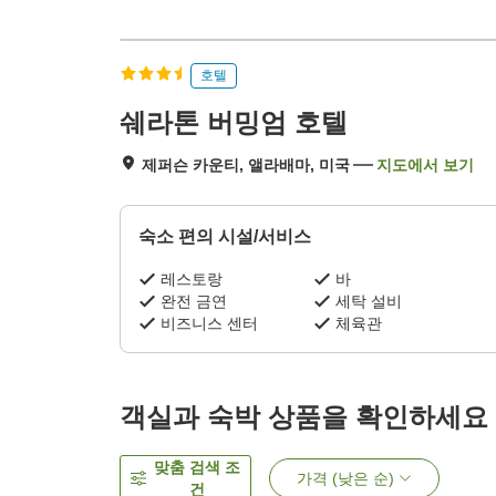
호텔
쉐라톤 버밍엄 호텔
제퍼슨 카운티, 앨라배마, 미국
지도에서 보기
숙소 편의 시설/서비스
레스토랑
바
완전 금연
세탁 설비
비즈니스 센터
체육관
객실과 숙박 상품을 확인하세요
맞춤 검색 조
가격 (낮은 순)
건