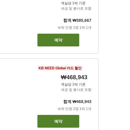
객실당 1박 기준
세금 및 봉사료 포함
합계
₩385,667
숙박 인원
2
명
1
박
1
개
예약
KB NEED Global 카드 할인
₩468,943
객실당 1박 기준
세금 및 봉사료 포함
합계
₩468,943
숙박 인원
2
명
1
박
1
개
예약