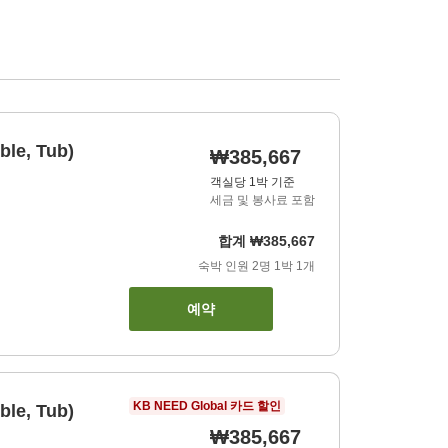
ble, Tub)
₩385,667
객실당 1박 기준
세금 및 봉사료 포함
합계
₩385,667
숙박 인원
2
명
1
박
1
개
예약
KB NEED Global 카드 할인
ble, Tub)
₩385,667