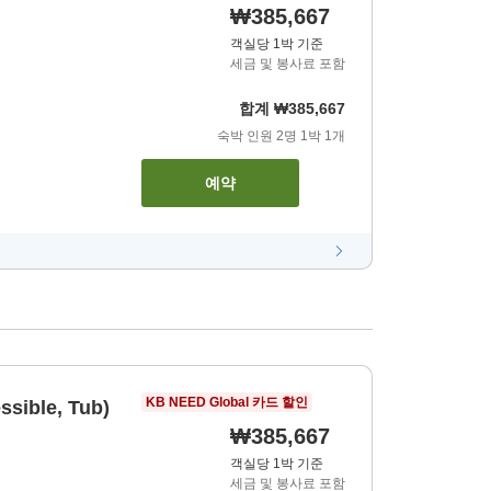
₩385,667
객실당 1박 기준
세금 및 봉사료 포함
합계
₩385,667
숙박 인원
2
명
1
박
1
개
예약
KB NEED Global 카드 할인
ssible, Tub)
₩385,667
객실당 1박 기준
세금 및 봉사료 포함