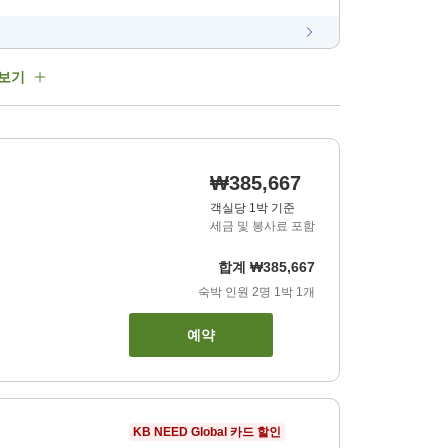
 보기
₩385,667
객실당 1박 기준
세금 및 봉사료 포함
합계
₩385,667
숙박 인원
2
명
1
박
1
개
예약
KB NEED Global 카드 할인