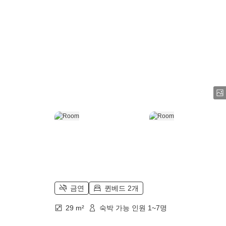
금연
퀸베드 2개
29 m²
숙박 가능 인원 1~7명