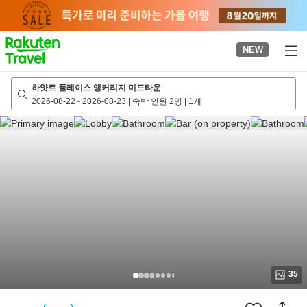
to
top
page
NEW
하얏트 플레이스 앵커리지 미드타운
2026-08-22
-
2026-08-23
|
숙박 인원 2명
|
1개
35