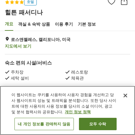
호텔
힐튼 패서디나
개요
객실 & 숙박 상품
이용 후기
기본 정보
로스앤젤레스, 캘리포니아, 미국
지도에서 보기
숙소 편의 시설/서비스
주차장
레스토랑
세탁 설비
체육관
홈
미국
캘리포니아
로스앤젤레스
Pasadena
이 웹사이트는 쿠키를 사용하여 사용자 경험을 개선하고 당
힐튼 패서디나
사 웹사이트의 성능 및 트래픽을 분석합니다. 또한 당사 사이
트에 대한 사용자의 사용 정보를 당사의 소셜 미디어, 광고
및 분석 협력사와 공유합니다.
개인 정보 정책
내 개인 정보를 판매하지 않음
모두 수락
객실 보기