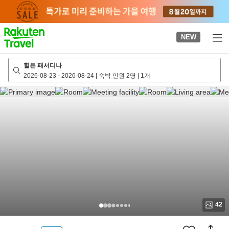
to
top
page
NEW
힐튼 패서디나
2026-08-23
-
2026-08-24
|
숙박 인원 2명
|
1개
42