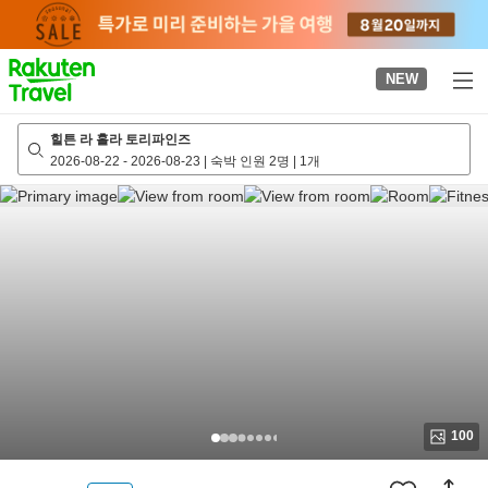
to
top
page
NEW
힐튼 라 홀라 토리파인즈
2026-08-22
-
2026-08-23
|
숙박 인원 2명
|
1개
100