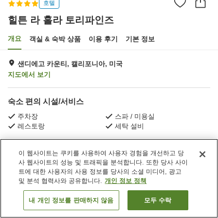
호텔
힐튼 라 홀라 토리파인즈
개요
객실 & 숙박 상품
이용 후기
기본 정보
샌디에고 카운티, 캘리포니아, 미국
지도에서 보기
숙소 편의 시설/서비스
주차장
스파 / 미용실
레스토랑
세탁 설비
홈
미국
캘리포니아
샌디에고 카운티
샌디에이고
이 웹사이트는 쿠키를 사용하여 사용자 경험을 개선하고 당
힐튼 라 홀라 토리파인즈
사 웹사이트의 성능 및 트래픽을 분석합니다. 또한 당사 사이
트에 대한 사용자의 사용 정보를 당사의 소셜 미디어, 광고
및 분석 협력사와 공유합니다.
개인 정보 정책
내 개인 정보를 판매하지 않음
모두 수락
객실 보기