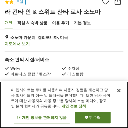
호텔
라 킨타 인 & 스위트 산타 로사 소노마
개요
객실 & 숙박 상품
이용 후기
기본 정보
소노마 카운티, 캘리포니아, 미국
지도에서 보기
숙소 편의 시설/서비스
Wi-Fi
주차장
피트니스 클럽 / 헬스장
레스토랑
홈
미국
캘리포니아
소노마 카운티
이 웹사이트는 쿠키를 사용하여 사용자 경험을 개선하고 당
라 킨타 인 & 스위트 산타 로사 소노마
사 웹사이트의 성능 및 트래픽을 분석합니다. 또한 당사 사이
트에 대한 사용자의 사용 정보를 당사의 소셜 미디어, 광고
및 분석 협력사와 공유합니다.
개인 정보 정책
내 개인 정보를 판매하지 않음
모두 수락
객실 보기