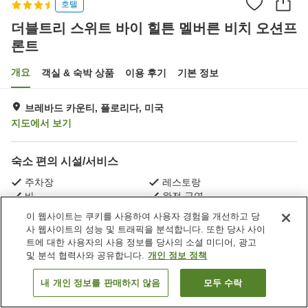
호텔
더블트리 스위트 바이 힐튼 멜버른 비치 오션프
론트
개요
객실 & 숙박 상품
이용 후기
기본 정보
브레바드 카운티, 플로리다, 미국
지도에서 보기
숙소 편의 시설/서비스
주차장
레스토랑
바
완전 금연
이 웹사이트는 쿠키를 사용하여 사용자 경험을 개선하고 당
사 웹사이트의 성능 및 트래픽을 분석합니다. 또한 당사 사이
홈
미국
플로리다
브레바드 카운티
트에 대한 사용자의 사용 정보를 당사의 소셜 미디어, 광고
더블트리 스위트 바이 힐튼 멜버른 비치 오션프론트
및 분석 협력사와 공유합니다.
개인 정보 정책
내 개인 정보를 판매하지 않음
모두 수락
객실 보기