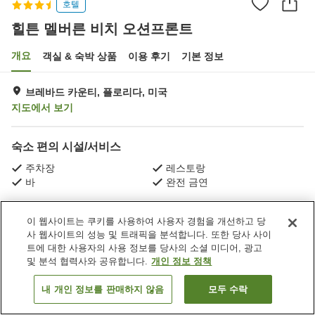
호텔
힐튼 멜버른 비치 오션프론트
개요
객실 & 숙박 상품
이용 후기
기본 정보
브레바드 카운티, 플로리다, 미국
지도에서 보기
숙소 편의 시설/서비스
주차장
레스토랑
바
완전 금연
홈
미국
플로리다
브레바드 카운티
이 웹사이트는 쿠키를 사용하여 사용자 경험을 개선하고 당
힐튼 멜버른 비치 오션프론트
사 웹사이트의 성능 및 트래픽을 분석합니다. 또한 당사 사이
트에 대한 사용자의 사용 정보를 당사의 소셜 미디어, 광고
및 분석 협력사와 공유합니다.
개인 정보 정책
내 개인 정보를 판매하지 않음
모두 수락
객실 보기