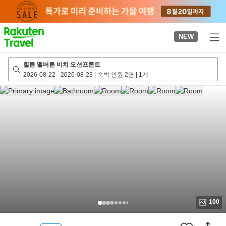
to
top
page
NEW
힐튼 멜버른 비치 오션프론트
2026-08-22
-
2026-08-23
|
숙박 인원 2명
|
1개
100