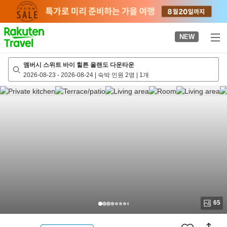
to
top
page
NEW
엠버시 스위트 바이 힐튼 올랜도 다운타운
2026-08-23
-
2026-08-24
|
숙박 인원 2명
|
1개
65