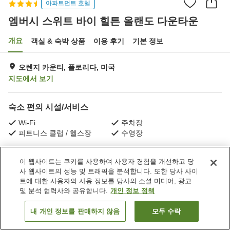
아파트먼트 호텔
엠버시 스위트 바이 힐튼 올랜도 다운타운
개요
객실 & 숙박 상품
이용 후기
기본 정보
오렌지 카운티, 플로리다, 미국
지도에서 보기
숙소 편의 시설/서비스
Wi-Fi
주차장
피트니스 클럽 / 헬스장
수영장
홈
미국
플로리다
오렌지 카운티
올랜도
이 웹사이트는 쿠키를 사용하여 사용자 경험을 개선하고 당
엠버시 스위트 바이 힐튼 올랜도 다운타운
사 웹사이트의 성능 및 트래픽을 분석합니다. 또한 당사 사이
트에 대한 사용자의 사용 정보를 당사의 소셜 미디어, 광고
및 분석 협력사와 공유합니다.
개인 정보 정책
내 개인 정보를 판매하지 않음
모두 수락
객실 보기