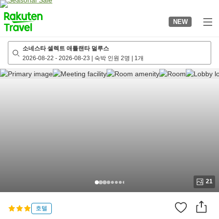
to
top
NEW
page
소네스타 셀렉트 애틀랜타 덜루스
2026-08-22
-
2026-08-23
|
숙박 인원 2명
|
1개
21
호텔