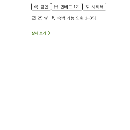
금연
퀸베드 1개
시티뷰
25 m²
숙박 가능 인원 1~3명
상세 보기