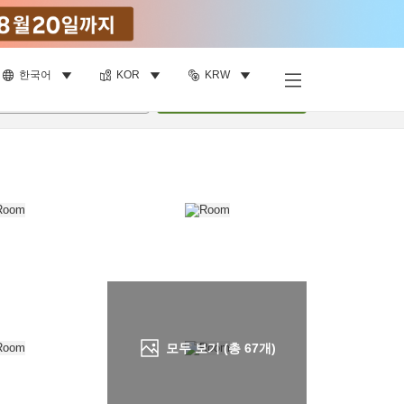
한국어
KOR
KRW
객실 보기
명
•
객실
1
개
검색
모두 보기 (총
67
개)