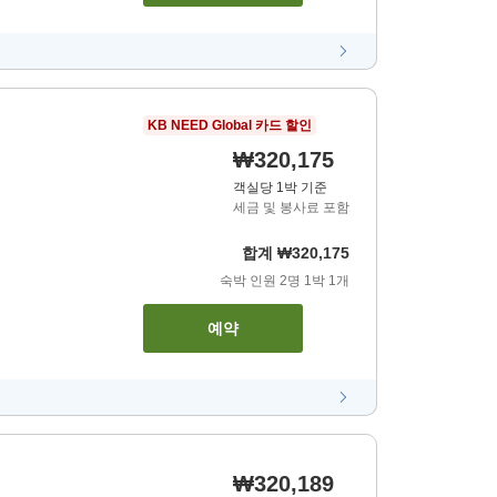
KB NEED Global 카드 할인
₩320,175
객실당 1박 기준
세금 및 봉사료 포함
합계
₩320,175
숙박 인원
2
명
1
박
1
개
예약
₩320,189