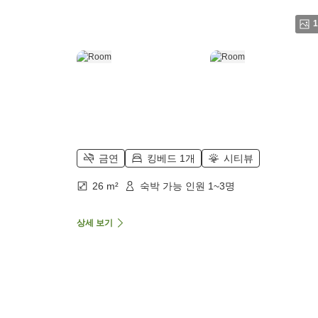
1
금연
킹베드 1개
시티뷰
26 m²
숙박 가능 인원 1~3명
상세 보기