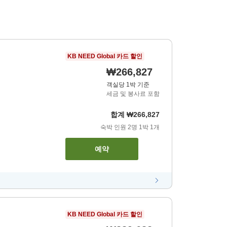
KB NEED Global 카드 할인
₩266,827
객실당 1박 기준
세금 및 봉사료 포함
합계
₩266,827
숙박 인원
2
명
1
박
1
개
예약
KB NEED Global 카드 할인