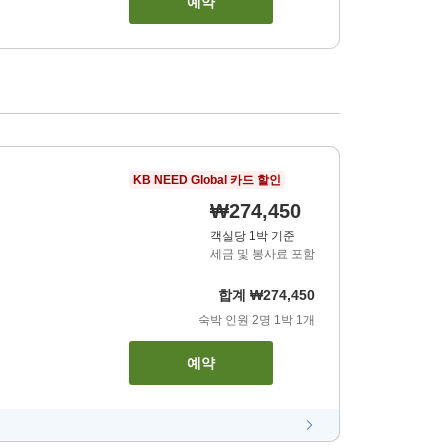
예약
KB NEED Global 카드 할인
₩274,450
객실당 1박 기준
세금 및 봉사료 포함
합계
₩274,450
숙박 인원
2
명
1
박
1
개
예약