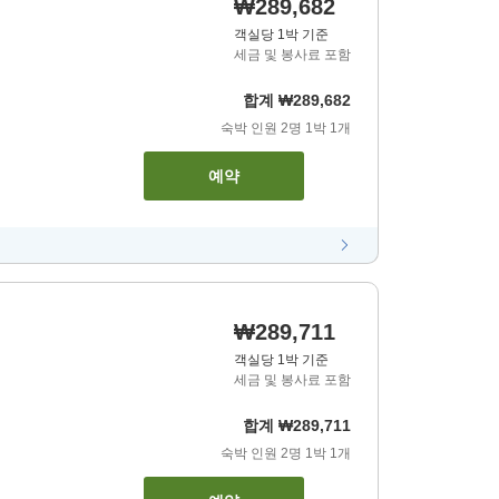
₩289,682
객실당 1박 기준
세금 및 봉사료 포함
합계
₩289,682
숙박 인원
2
명
1
박
1
개
예약
₩289,711
객실당 1박 기준
세금 및 봉사료 포함
합계
₩289,711
숙박 인원
2
명
1
박
1
개