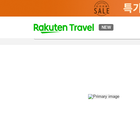
t
NEW
개요
객실 & 숙박 상품
이용 후기
편의 시설/서비스
o
p
P
a
g
e
_
s
e
a
r
c
h