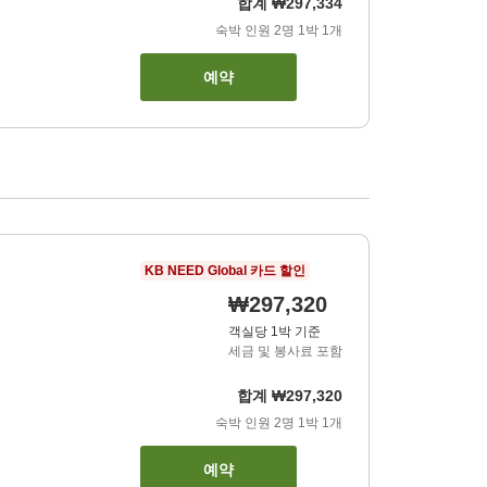
합계
₩297,334
숙박 인원
2
명
1
박
1
개
예약
KB NEED Global 카드 할인
₩297,320
객실당 1박 기준
세금 및 봉사료 포함
합계
₩297,320
숙박 인원
2
명
1
박
1
개
예약