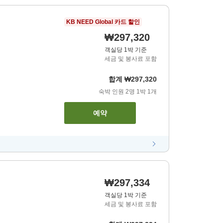
KB NEED Global 카드 할인
₩297,320
객실당 1박 기준
세금 및 봉사료 포함
합계
₩297,320
숙박 인원
2
명
1
박
1
개
예약
₩297,334
객실당 1박 기준
세금 및 봉사료 포함