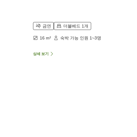
금연
더블베드 1개
16 m²
숙박 가능 인원 1~3명
상세 보기