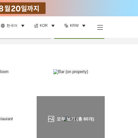
한국어
KOR
KRW
객실 보기
명
•
객실
1
개
검색
모두 보기 (총
80
개)