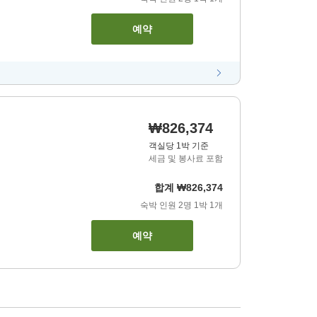
예약
₩826,374
객실당 1박 기준
세금 및 봉사료 포함
합계
₩826,374
숙박 인원
2
명
1
박
1
개
예약