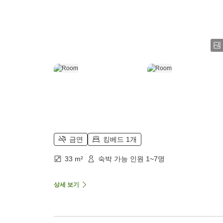
금연
킹베드 1개
33 m²
숙박 가능 인원 1~7명
상세 보기