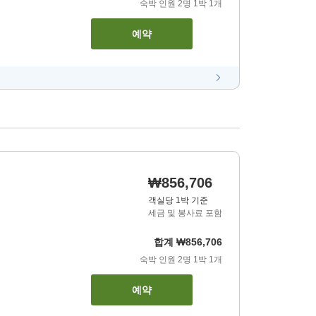
숙박 인원
2
명
1
박
1
개
예약
₩856,706
객실당 1박 기준
세금 및 봉사료 포함
합계
₩856,706
숙박 인원
2
명
1
박
1
개
예약