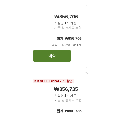
₩856,706
객실당 1박 기준
세금 및 봉사료 포함
합계
₩856,706
숙박 인원
2
명
1
박
1
개
예약
KB NEED Global 카드 할인
₩856,735
객실당 1박 기준
세금 및 봉사료 포함
합계
₩856,735