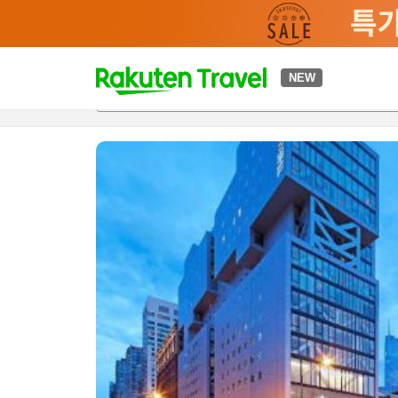
t
NEW
개요
객실 & 숙박 상품
이용 후기
편의 시설/서비스
o
p
P
a
g
e
_
s
e
a
r
c
h