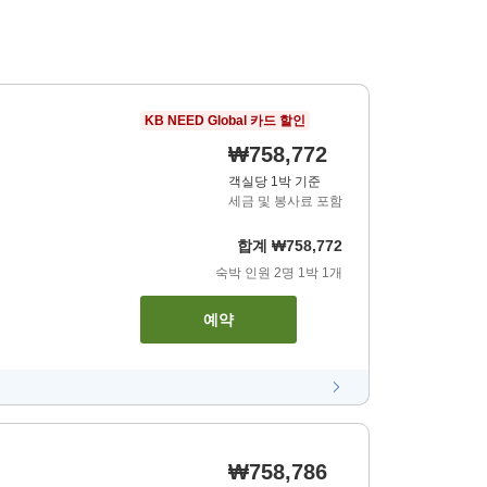
KB NEED Global 카드 할인
₩758,772
객실당 1박 기준
세금 및 봉사료 포함
합계
₩758,772
숙박 인원
2
명
1
박
1
개
예약
₩758,786