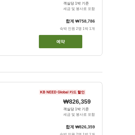
객실당 1박 기준
세금 및 봉사료 포함
합계
₩758,786
숙박 인원
2
명
1
박
1
개
예약
KB NEED Global 카드 할인
₩826,359
객실당 1박 기준
세금 및 봉사료 포함
합계
₩826,359
숙박 인원
2
명
1
박
1
개