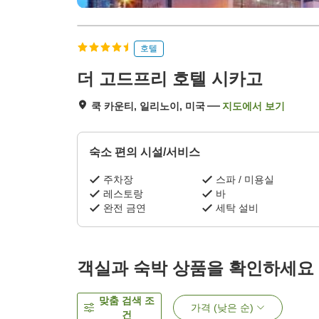
호텔
더 고드프리 호텔 시카고
쿡 카운티, 일리노이, 미국
지도에서 보기
숙소 편의 시설/서비스
주차장
스파 / 미용실
레스토랑
바
완전 금연
세탁 설비
객실과 숙박 상품을 확인하세요
맞춤 검색 조
가격 (낮은 순)
건