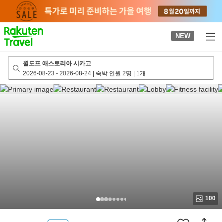
to
top
page
NEW
윌도프 애스토리아 시카고
2026-08-23
-
2026-08-24
|
숙박 인원 2명
|
1개
100