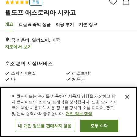
호텔
윌도프 애스토리아 시카고
개요
객실 & 숙박 상품
이용 후기
기본 정보
쿡 카운티, 일리노이, 미국
지도에서 보기
숙소 편의 시설/서비스
스파 / 미용실
레스토랑
바
체육관
홈
미국
일리노이
쿡 카운티
시카고
이 웹사이트는 쿠키를 사용하여 사용자 경험을 개선하고 당
윌도프 애스토리아 시카고
사 웹사이트의 성능 및 트래픽을 분석합니다. 또한 당사 사이
트에 대한 사용자의 사용 정보를 당사의 소셜 미디어, 광고
및 분석 협력사와 공유합니다.
개인 정보 정책
내 개인 정보를 판매하지 않음
모두 수락
객실 보기