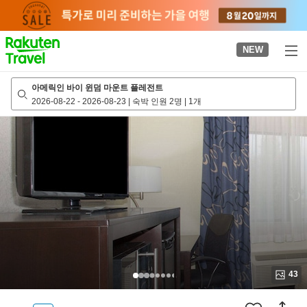
to
top
page
NEW
아메릭인 바이 윈덤 마운트 플레전트
2026-08-22
-
2026-08-23
|
숙박 인원 2명
|
1개
43