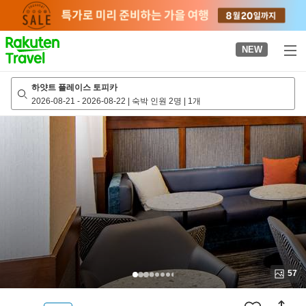
to
top
page
NEW
하얏트 플레이스 토피카
2026-08-21
-
2026-08-22
|
숙박 인원 2명
|
1개
57