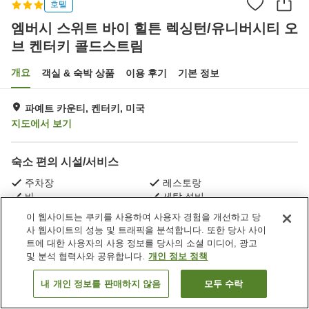
호텔
엠버시 스위트 바이 힐튼 렉싱턴/유니버시티 오
브 켄터키 콜드스트림
개요
객실 & 숙박 상품
이용 후기
기본 정보
파예트 카운티, 켄터키, 미국
지도에서 보기
숙소 편의 시설/서비스
주차장
레스토랑
바
세탁 설비
이 웹사이트는 쿠키를 사용하여 사용자 경험을 개선하고 당
사 웹사이트의 성능 및 트래픽을 분석합니다. 또한 당사 사이
홈
미국
켄터키
파예트 카운티
트에 대한 사용자의 사용 정보를 당사의 소셜 미디어, 광고
엠버시 스위트 바이 힐튼 렉싱턴/유니버시티 오브 켄터키 콜드스트림
및 분석 협력사와 공유합니다.
개인 정보 정책
내 개인 정보를 판매하지 않음
모두 수락
객실 보기