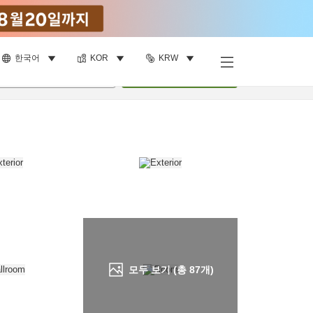
한국어
KOR
KRW
객실 보기
명
•
객실
1
개
검색
모두 보기 (총
87
개)