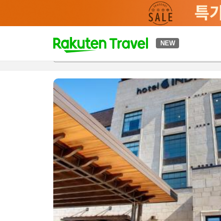
t
NEW
개요
객실 & 숙박 상품
이용 후기
편의 시설/서비스
o
p
P
a
g
e
_
s
e
a
r
c
h