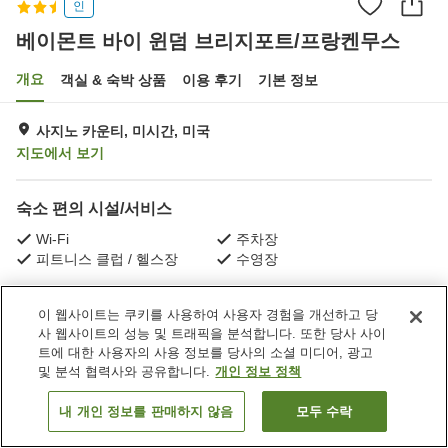
인
베이몬트 바이 윈덤 브리지포트/프랑켄무스
개요
객실 & 숙박 상품
이용 후기
기본 정보
사지노 카운티, 미시간, 미국
지도에서 보기
숙소 편의 시설/서비스
Wi-Fi
주차장
피트니스 클럽 / 헬스장
수영장
홈
미국
미시간
사지노 카운티
이 웹사이트는 쿠키를 사용하여 사용자 경험을 개선하고 당
베이몬트 바이 윈덤 브리지포트/프랑켄무스
사 웹사이트의 성능 및 트래픽을 분석합니다. 또한 당사 사이
트에 대한 사용자의 사용 정보를 당사의 소셜 미디어, 광고
및 분석 협력사와 공유합니다.
개인 정보 정책
내 개인 정보를 판매하지 않음
모두 수락
객실 보기