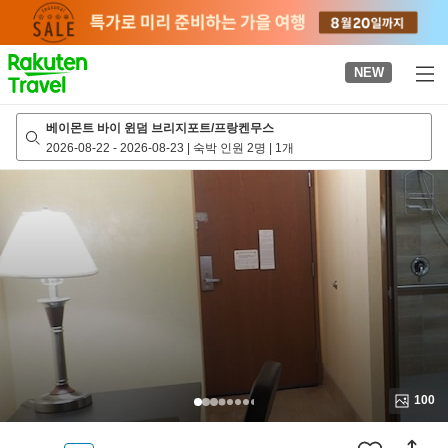
to
top
page
NEW
베이몬트 바이 윈덤 브리지포트/프랑켄무스
2026-08-22
-
2026-08-23
|
숙박 인원 2명
|
1개
100