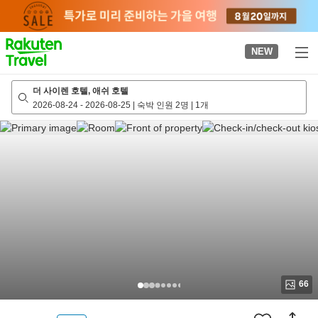
to
top
page
NEW
더 사이렌 호텔, 애쉬 호텔
2026-08-24
-
2026-08-25
|
숙박 인원 2명
|
1개
66