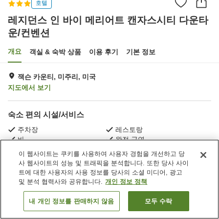
호텔
레지던스 인 바이 메리어트 캔자스시티 다운타
운/컨벤션
개요
객실 & 숙박 상품
이용 후기
기본 정보
잭슨 카운티, 미주리, 미국
지도에서 보기
숙소 편의 시설/서비스
주차장
레스토랑
바
완전 금연
이 웹사이트는 쿠키를 사용하여 사용자 경험을 개선하고 당
사 웹사이트의 성능 및 트래픽을 분석합니다. 또한 당사 사이
홈
미국
미주리
잭슨 카운티
트에 대한 사용자의 사용 정보를 당사의 소셜 미디어, 광고
레지던스 인 바이 메리어트 캔자스시티 다운타운/컨벤션
및 분석 협력사와 공유합니다.
개인 정보 정책
내 개인 정보를 판매하지 않음
모두 수락
객실 보기