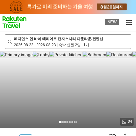
to
top
page
NEW
레지던스 인 바이 메리어트 캔자스시티 다운타운/컨벤션
2026-08-22
-
2026-08-23
|
숙박 인원 2명
|
1개
34