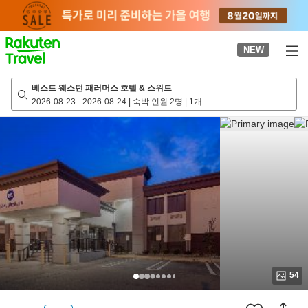
to
top
page
NEW
베스트 웨스턴 패러머스 호텔 & 스위트
2026-08-23
-
2026-08-24
|
숙박 인원 2명
|
1개
54