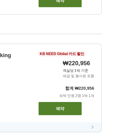
예약
KB NEED Global 카드 할인
king
₩220,956
객실당 1박 기준
세금 및 봉사료 포함
합계
₩220,956
숙박 인원
2
명
1
박
1
개
예약