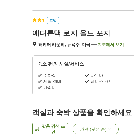
호텔
애디론댁 로지 올드 포지
허키머 카운티, 뉴욕주, 미국
지도에서 보기
숙소 편의 시설/서비스
주차장
사우나
세탁 설비
테니스 코트
다리미
객실과 숙박 상품을 확인하세요
맞춤 검색 조
가격 (낮은 순)
건