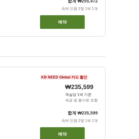
합계
₩255,472
숙박 인원
2
명
1
박
1
개
예약
KB NEED Global 카드 할인
₩235,599
객실당 1박 기준
세금 및 봉사료 포함
합계
₩235,599
숙박 인원
2
명
1
박
1
개
예약