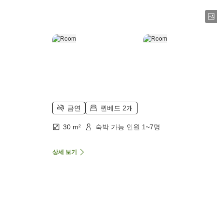
금연
퀸베드 2개
30 m²
숙박 가능 인원 1~7명
상세 보기