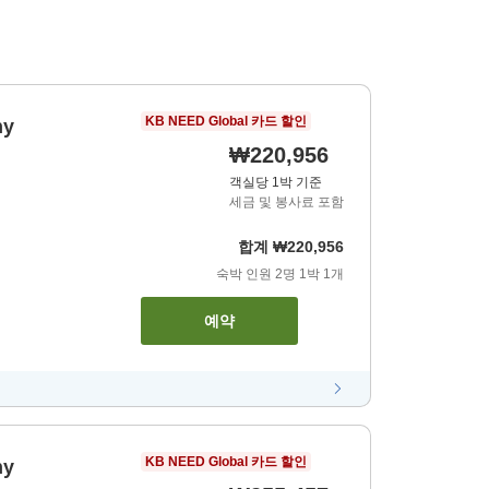
KB NEED Global 카드 할인
ny
₩220,956
객실당 1박 기준
세금 및 봉사료 포함
합계
₩220,956
숙박 인원
2
명
1
박
1
개
예약
KB NEED Global 카드 할인
ny