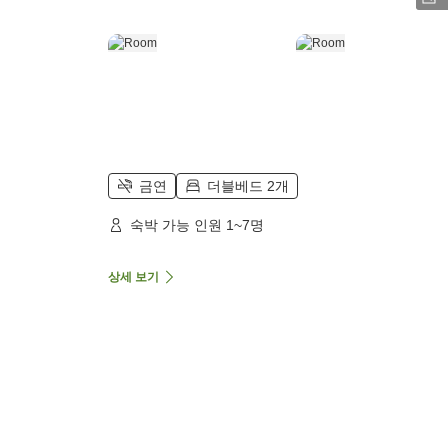
금연
더블베드 2개
숙박 가능 인원 1~7명
상세 보기