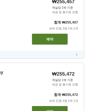
₩255,457
객실당 1박 기준
세금 및 봉사료 포함
합계
₩255,457
숙박 인원
2
명
1
박
1
개
예약
ny
₩255,472
객실당 1박 기준
세금 및 봉사료 포함
합계
₩255,472
숙박 인원
2
명
1
박
1
개