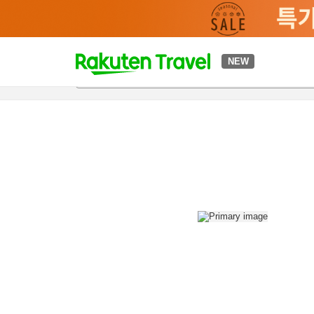
t
NEW
개요
객실 & 숙박 상품
이용 후기
편의 시설/서비스
o
p
P
a
g
e
_
s
e
a
r
c
h