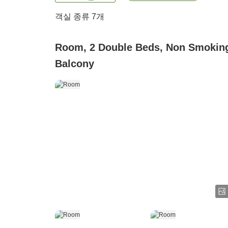
객실 종류
7
개
Room, 2 Double Beds, Non Smokin
Balcony