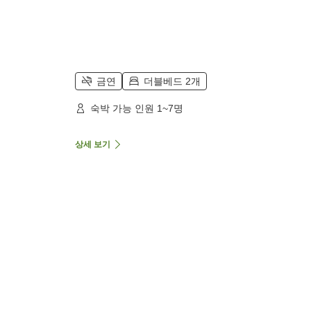
금연
더블베드 2개
숙박 가능 인원 1~7명
상세 보기