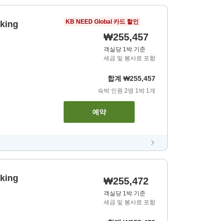
KB NEED Global 카드 할인
king
₩255,457
객실당 1박 기준
세금 및 봉사료 포함
합계
₩255,457
숙박 인원
2
명
1
박
1
개
예약
king
₩255,472
객실당 1박 기준
세금 및 봉사료 포함