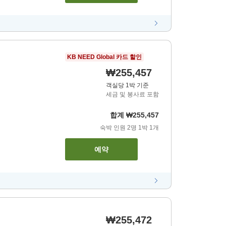
KB NEED Global 카드 할인
₩255,457
객실당 1박 기준
세금 및 봉사료 포함
합계
₩255,457
숙박 인원
2
명
1
박
1
개
예약
₩255,472