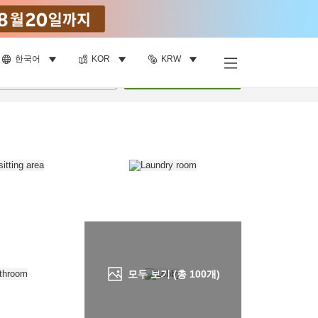
한국어
KOR
KRW
객실 보기
명
•
객실
1
개
검색
모두 보기 (총
100
개)