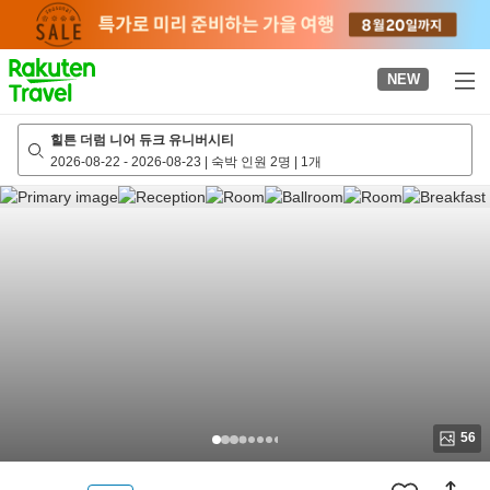
to
top
page
NEW
힐튼 더럼 니어 듀크 유니버시티
2026-08-22
-
2026-08-23
|
숙박 인원 2명
|
1개
56