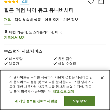
호텔
힐튼 더럼 니어 듀크 유니버시티
개요
객실 & 숙박 상품
이용 후기
기본 정보
더럼 카운티, 노스캐롤라이나, 미국
지도에서 보기
숙소 편의 시설/서비스
레스토랑
완전 금연
체육관
야외 수영장
홈
미국
노스캐롤라이나
더럼 카운티
이 웹사이트는 쿠키를 사용하여 사용자 경험을 개선하고 당
힐튼 더럼 니어 듀크 유니버시티
사 웹사이트의 성능 및 트래픽을 분석합니다. 또한 당사 사이
트에 대한 사용자의 사용 정보를 당사의 소셜 미디어, 광고
및 분석 협력사와 공유합니다.
개인 정보 정책
내 개인 정보를 판매하지 않음
모두 수락
객실 보기