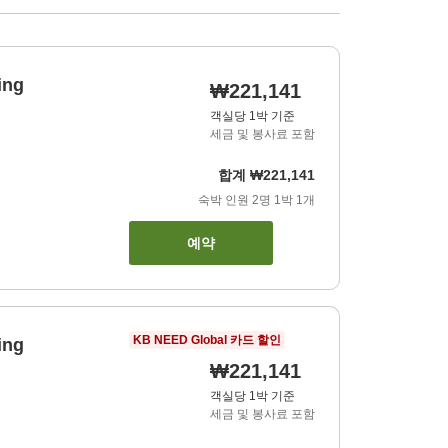
ing
₩221,141
객실당 1박 기준
세금 및 봉사료 포함
합계
₩221,141
숙박 인원
2
명
1
박
1
개
예약
KB NEED Global 카드 할인
ing
₩221,141
객실당 1박 기준
세금 및 봉사료 포함