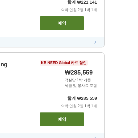
합계
₩221,141
숙박 인원
2
명
1
박
1
개
예약
KB NEED Global 카드 할인
ing
₩285,559
객실당 1박 기준
세금 및 봉사료 포함
합계
₩285,559
숙박 인원
2
명
1
박
1
개
예약