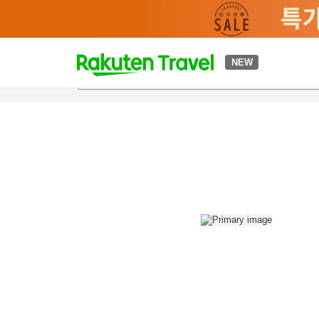
t
NEW
개요
객실 & 숙박 상품
이용 후기
편의 시설/서비스
o
p
P
a
g
e
_
s
e
a
r
c
h