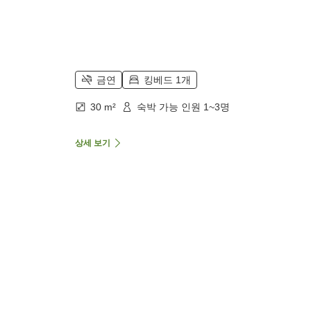
금연
킹베드 1개
30 m²
숙박 가능 인원 1~3명
상세 보기