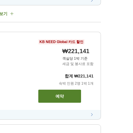
 보기
KB NEED Global 카드 할인
₩221,141
객실당 1박 기준
세금 및 봉사료 포함
합계
₩221,141
숙박 인원
2
명
1
박
1
개
예약