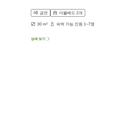
금연
더블베드 2개
30 m²
숙박 가능 인원 1~7명
상세 보기