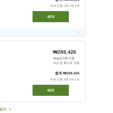
숙박 인원
2
명
1
박
1
개
예약
₩269,426
객실당 1박 기준
세금 및 봉사료 포함
합계
₩269,426
숙박 인원
2
명
1
박
1
개
예약
 보기