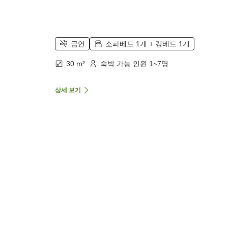
금연
소파베드 1개 + 킹베드 1개
30 m²
숙박 가능 인원 1~7명
상세 보기