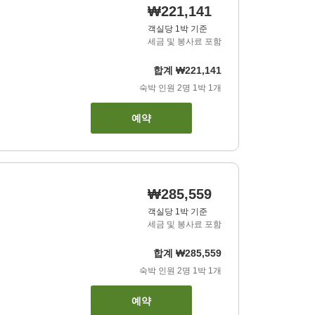
₩221,141
객실당 1박 기준
세금 및 봉사료 포함
합계
₩221,141
숙박 인원
2
명
1
박
1
개
예약
₩285,559
객실당 1박 기준
세금 및 봉사료 포함
합계
₩285,559
숙박 인원
2
명
1
박
1
개
예약