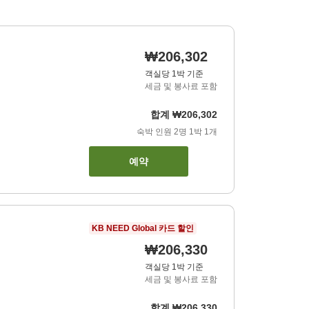
₩206,302
객실당 1박 기준
세금 및 봉사료 포함
합계
₩206,302
숙박 인원
2
명
1
박
1
개
예약
KB NEED Global 카드 할인
₩206,330
객실당 1박 기준
세금 및 봉사료 포함
합계
₩206,330