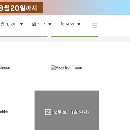
한국어
KOR
KRW
객실 보기
명
•
객실
1
개
검색
모두 보기 (총
53
개)