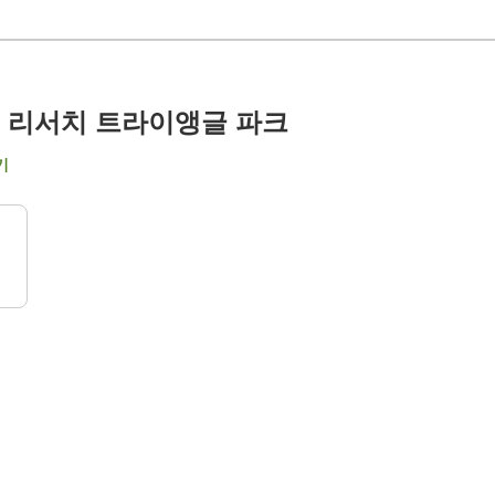
앳 리서치 트라이앵글 파크
기