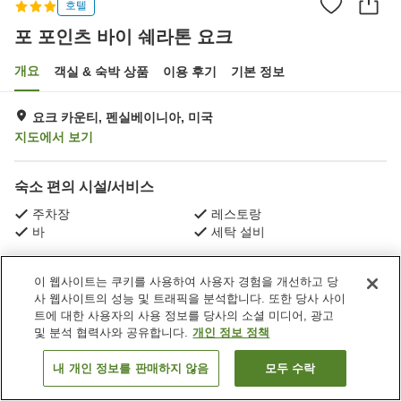
호텔
포 포인츠 바이 쉐라톤 요크
개요
객실 & 숙박 상품
이용 후기
기본 정보
요크 카운티, 펜실베이니아, 미국
지도에서 보기
숙소 편의 시설/서비스
주차장
레스토랑
바
세탁 설비
홈
미국
펜실베이니아
요크 카운티
이 웹사이트는 쿠키를 사용하여 사용자 경험을 개선하고 당
포 포인츠 바이 쉐라톤 요크
사 웹사이트의 성능 및 트래픽을 분석합니다. 또한 당사 사이
트에 대한 사용자의 사용 정보를 당사의 소셜 미디어, 광고
및 분석 협력사와 공유합니다.
개인 정보 정책
내 개인 정보를 판매하지 않음
모두 수락
객실 보기