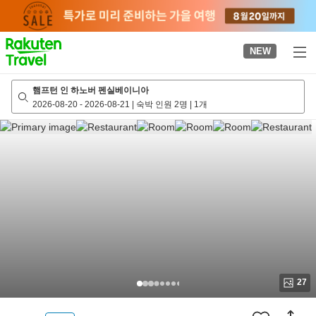
to
top
page
NEW
햄프턴 인 하노버 펜실베이니아
2026-08-20
-
2026-08-21
|
숙박 인원 2명
|
1개
27