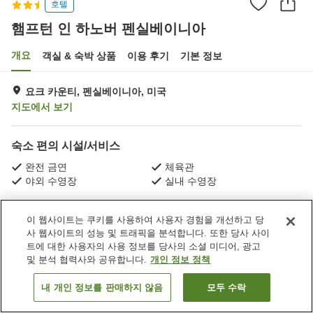
호텔
햄프턴 인 하노버 펜실베이니아
개요
객실 & 숙박 상품
이용 후기
기본 정보
요크 카운티, 펜실베이니아, 미국
지도에서 보기
숙소 편의 시설/서비스
완전 금연
체육관
야외 수영장
실내 수영장
홈
미국
펜실베이니아
요크 카운티
이 웹사이트는 쿠키를 사용하여 사용자 경험을 개선하고 당
햄프턴 인 하노버 펜실베이니아
사 웹사이트의 성능 및 트래픽을 분석합니다. 또한 당사 사이
트에 대한 사용자의 사용 정보를 당사의 소셜 미디어, 광고
및 분석 협력사와 공유합니다.
개인 정보 정책
내 개인 정보를 판매하지 않음
모두 수락
객실 보기