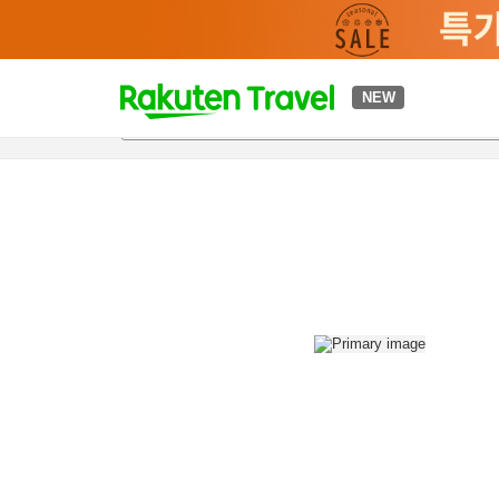
t
NEW
개요
객실 & 숙박 상품
이용 후기
편의 시설/서비스
o
p
P
a
g
e
_
s
e
a
r
c
h