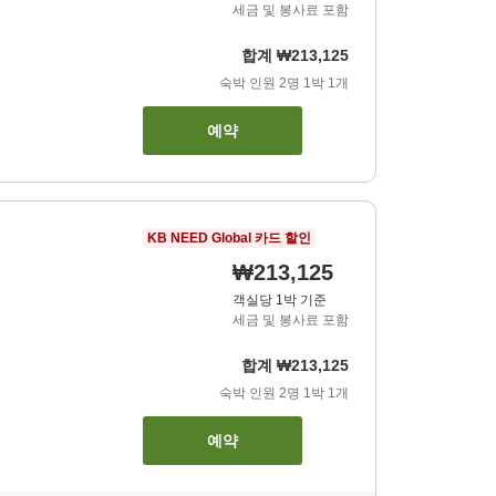
세금 및 봉사료 포함
합계
₩213,125
숙박 인원
2
명
1
박
1
개
예약
KB NEED Global 카드 할인
₩213,125
객실당 1박 기준
세금 및 봉사료 포함
합계
₩213,125
숙박 인원
2
명
1
박
1
개
예약