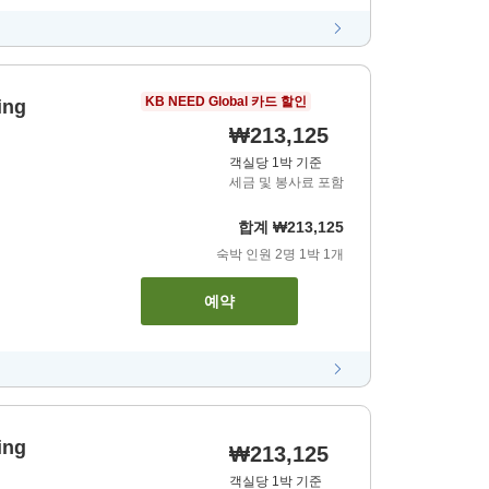
KB NEED Global 카드 할인
ing
₩213,125
객실당 1박 기준
세금 및 봉사료 포함
합계
₩213,125
숙박 인원
2
명
1
박
1
개
예약
ing
₩213,125
객실당 1박 기준