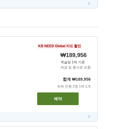
KB NEED Global 카드 할인
₩189,956
객실당 1박 기준
세금 및 봉사료 포함
합계
₩189,956
숙박 인원
2
명
1
박
1
개
예약