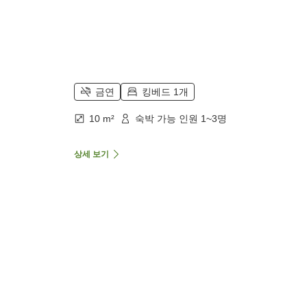
금연
킹베드 1개
10 m²
숙박 가능 인원 1~3명
상세 보기