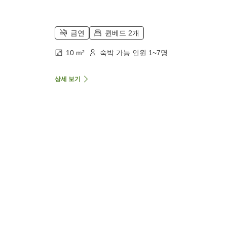
금연
퀸베드 2개
10 m²
숙박 가능 인원 1~7명
상세 보기