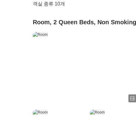
객실 종류
10
개
Room, 2 Queen Beds, Non Smokin