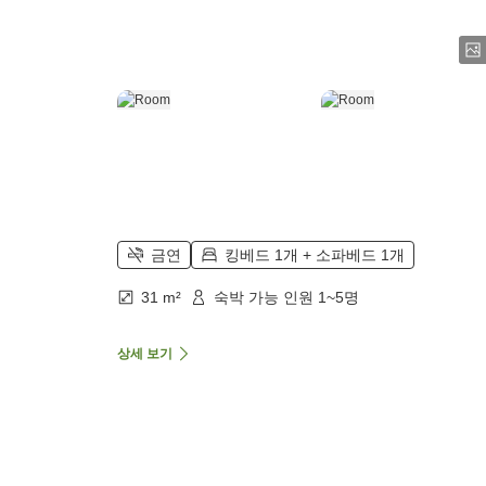
금연
킹베드 1개 + 소파베드 1개
31 m²
숙박 가능 인원 1~5명
상세 보기