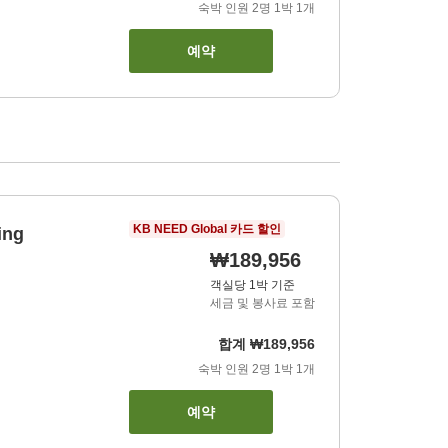
숙박 인원
2
명
1
박
1
개
예약
KB NEED Global 카드 할인
ing
₩189,956
객실당 1박 기준
세금 및 봉사료 포함
합계
₩189,956
숙박 인원
2
명
1
박
1
개
예약