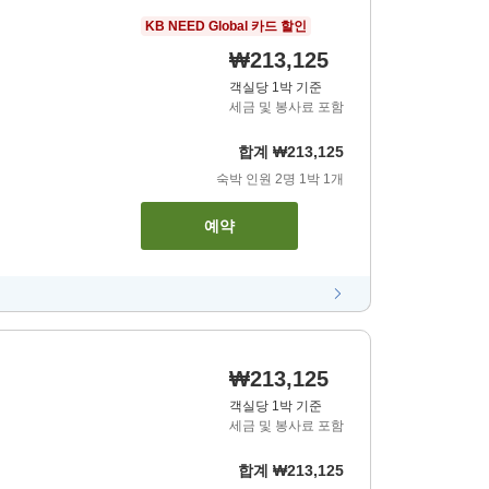
KB NEED Global 카드 할인
₩213,125
객실당 1박 기준
세금 및 봉사료 포함
합계
₩213,125
숙박 인원
2
명
1
박
1
개
예약
₩213,125
객실당 1박 기준
세금 및 봉사료 포함
합계
₩213,125