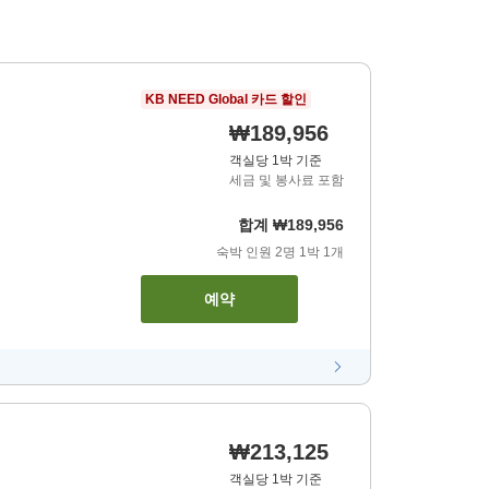
KB NEED Global 카드 할인
₩189,956
객실당 1박 기준
세금 및 봉사료 포함
합계
₩189,956
숙박 인원
2
명
1
박
1
개
예약
₩213,125
객실당 1박 기준