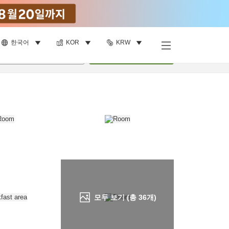
한국어
KOR
KRW
객실 보기
명
•
객실
1
개
검색
모두 보기 (총
36
개)