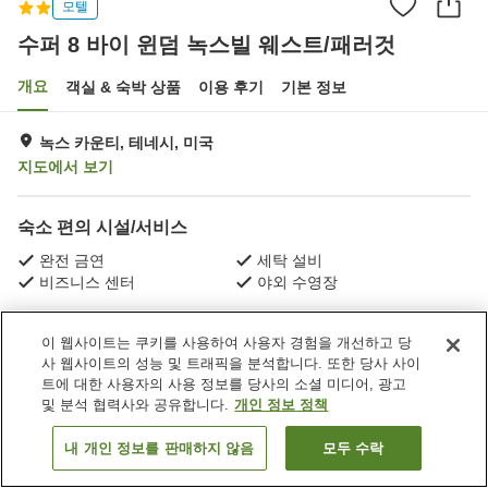
모텔
수퍼 8 바이 윈덤 녹스빌 웨스트/패러것
개요
객실 & 숙박 상품
이용 후기
기본 정보
녹스 카운티, 테네시, 미국
지도에서 보기
숙소 편의 시설/서비스
완전 금연
세탁 설비
비즈니스 센터
야외 수영장
홈
미국
테네시
녹스 카운티
이 웹사이트는 쿠키를 사용하여 사용자 경험을 개선하고 당
수퍼 8 바이 윈덤 녹스빌 웨스트/패러것
사 웹사이트의 성능 및 트래픽을 분석합니다. 또한 당사 사이
트에 대한 사용자의 사용 정보를 당사의 소셜 미디어, 광고
및 분석 협력사와 공유합니다.
개인 정보 정책
내 개인 정보를 판매하지 않음
모두 수락
객실 보기