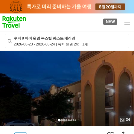
to
top
page
NEW
수퍼 8 바이 윈덤 녹스빌 웨스트/패러것
2026-08-23
-
2026-08-24
|
숙박 인원 2명
|
1개
34