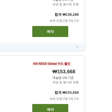
세금 및 봉사료 포함
합계
₩138,288
숙박 인원
2
명
1
박
1
개
예약
KB NEED Global 카드 할인
₩153,668
객실당 1박 기준
세금 및 봉사료 포함
합계
₩153,668
숙박 인원
2
명
1
박
1
개
예약