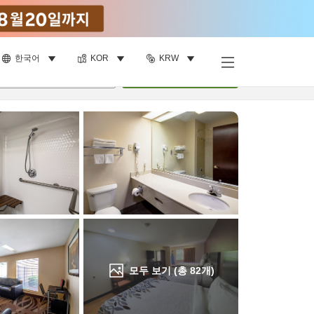
한국어
KOR
KRW
객실 보기
명
•
객실
1
개
검색
모두 보기 (총
82
개)