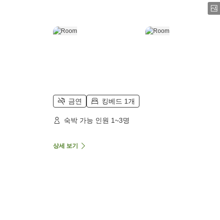
금연
킹베드 1개
숙박 가능 인원 1~3명
상세 보기