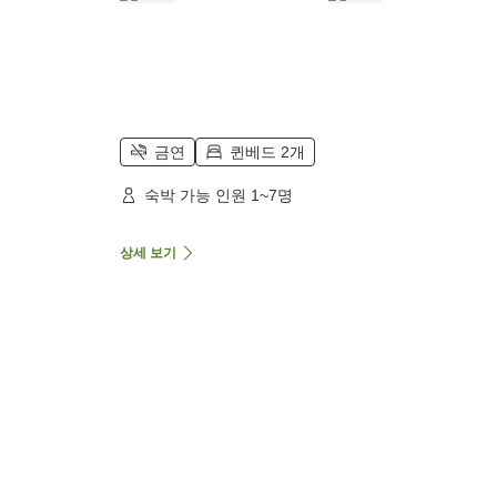
금연
퀸베드 2개
숙박 가능 인원 1~7명
상세 보기