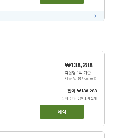
₩138,288
객실당 1박 기준
세금 및 봉사료 포함
합계
₩138,288
숙박 인원
2
명
1
박
1
개
예약