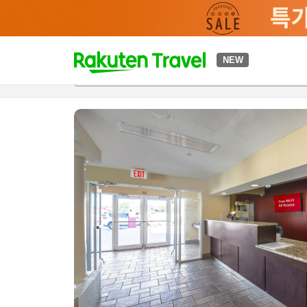
t
NEW
개요
객실 & 숙박 상품
이용 후기
편의 시설/서비스
o
p
P
a
g
e
_
s
e
a
r
c
h