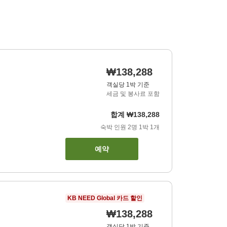
₩138,288
객실당 1박 기준
세금 및 봉사료 포함
합계
₩138,288
숙박 인원
2
명
1
박
1
개
예약
KB NEED Global 카드 할인
₩138,288
객실당 1박 기준