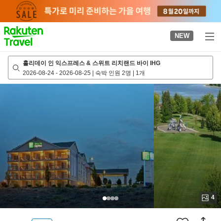
to
top
page
NEW
홀리데이 인 익스프레스 & 스위트 리치랜드 바이 IHG
2026-08-24
-
2026-08-25
|
숙박 인원 2명
|
1개
4