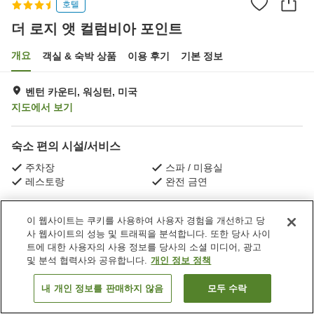
호텔
더 로지 앳 컬럼비아 포인트
개요
객실 & 숙박 상품
이용 후기
기본 정보
벤턴 카운티, 워싱턴, 미국
지도에서 보기
숙소 편의 시설/서비스
주차장
스파 / 미용실
레스토랑
완전 금연
홈
미국
워싱턴
벤턴 카운티
더 로지 앳 컬럼비아 포인트
이 웹사이트는 쿠키를 사용하여 사용자 경험을 개선하고 당
사 웹사이트의 성능 및 트래픽을 분석합니다. 또한 당사 사이
트에 대한 사용자의 사용 정보를 당사의 소셜 미디어, 광고
및 분석 협력사와 공유합니다.
개인 정보 정책
내 개인 정보를 판매하지 않음
모두 수락
객실 보기