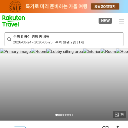
to
top
page
NEW
수퍼 8 바이 윈덤 케네윅
2026-08-24
-
2026-08-25
|
숙박 인원 2명
|
1개
36