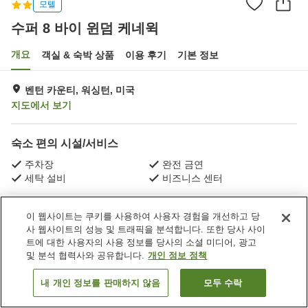
모텔
수퍼 8 바이 윈덤 케네윅
개요
객실 & 숙박 상품
이용 후기
기본 정보
벤턴 카운티, 워싱턴, 미국
지도에서 보기
숙소 편의 시설/서비스
주차장
완전 금연
세탁 설비
비즈니스 센터
홈
미국
워싱턴
벤턴 카운티
수퍼 8 바이 윈덤 케네윅
이 웹사이트는 쿠키를 사용하여 사용자 경험을 개선하고 당
사 웹사이트의 성능 및 트래픽을 분석합니다. 또한 당사 사이
트에 대한 사용자의 사용 정보를 당사의 소셜 미디어, 광고
및 분석 협력사와 공유합니다.
개인 정보 정책
내 개인 정보를 판매하지 않음
모두 수락
객실 보기