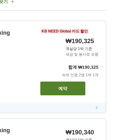
 보기
KB NEED Global 카드 할인
king
₩190,325
객실당 1박 기준
세금 및 봉사료 포함
합계
₩190,325
숙박 인원
2
명
1
박
1
개
예약
king
₩190,340