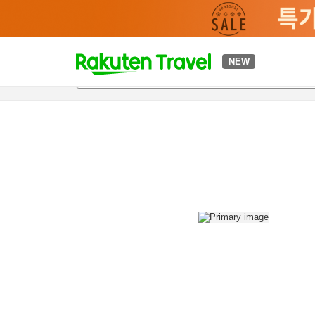
t
NEW
개요
객실 & 숙박 상품
이용 후기
편의 시설/서비스
o
p
P
a
g
e
_
s
e
a
r
c
h