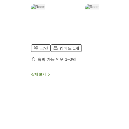
금연
킹베드 1개
숙박 가능 인원 1~3명
상세 보기