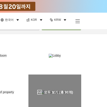
한국어
KOR
KRW
객실 보기
명
•
객실
1
개
검색
모두 보기 (총
90
개)