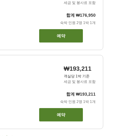
세금 및 봉사료 포함
합계
₩176,950
숙박 인원
2
명
1
박
1
개
예약
₩193,211
객실당 1박 기준
세금 및 봉사료 포함
합계
₩193,211
숙박 인원
2
명
1
박
1
개
예약