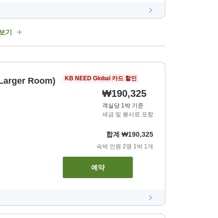
 보기
KB NEED Global 카드 할인
(Larger Room)
₩190,325
객실당 1박 기준
세금 및 봉사료 포함
합계
₩190,325
숙박 인원
2
명
1
박
1
개
예약