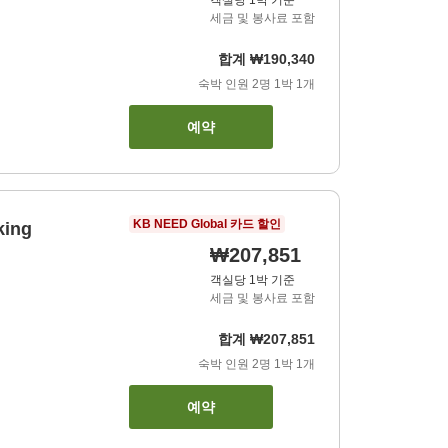
객실당 1박 기준
세금 및 봉사료 포함
합계
₩190,340
숙박 인원
2
명
1
박
1
개
예약
KB NEED Global 카드 할인
king
₩207,851
객실당 1박 기준
세금 및 봉사료 포함
합계
₩207,851
숙박 인원
2
명
1
박
1
개
예약