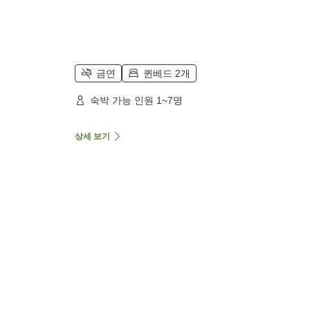
금연
퀸베드 2개
숙박 가능 인원 1~7명
상세 보기