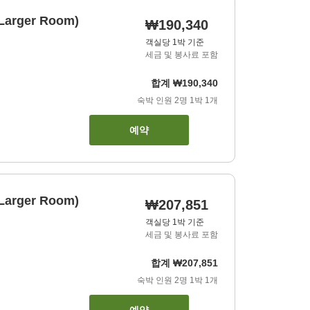
(Larger Room)
₩190,340
객실당 1박 기준
세금 및 봉사료 포함
합계
₩190,340
숙박 인원
2
명
1
박
1
개
예약
(Larger Room)
₩207,851
객실당 1박 기준
세금 및 봉사료 포함
합계
₩207,851
숙박 인원
2
명
1
박
1
개