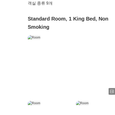
객실 종류
9
개
Standard Room, 1 King Bed, Non
Smoking