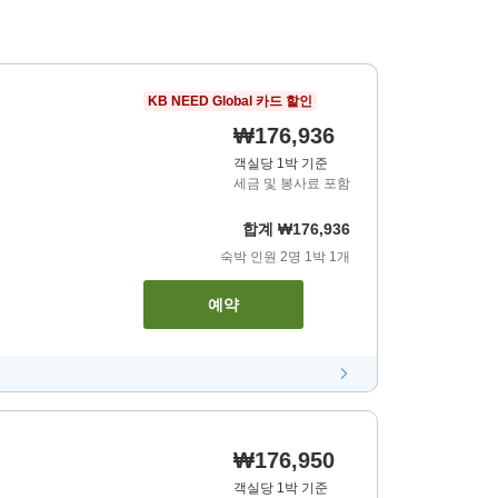
KB NEED Global 카드 할인
₩176,936
객실당 1박 기준
세금 및 봉사료 포함
합계
₩176,936
숙박 인원
2
명
1
박
1
개
예약
₩176,950
객실당 1박 기준