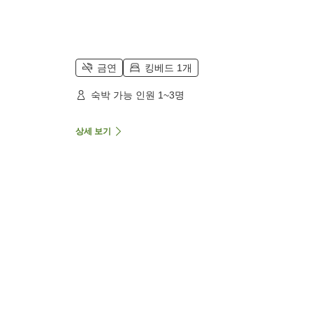
금연
킹베드 1개
숙박 가능 인원 1~3명
상세 보기