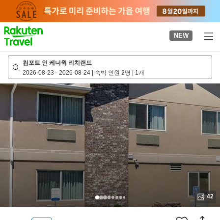
to
top
page
NEW
컴포트 인 케너윅 리치랜드
2026-08-23
-
2026-08-24
|
숙박 인원 2명
|
1개
42