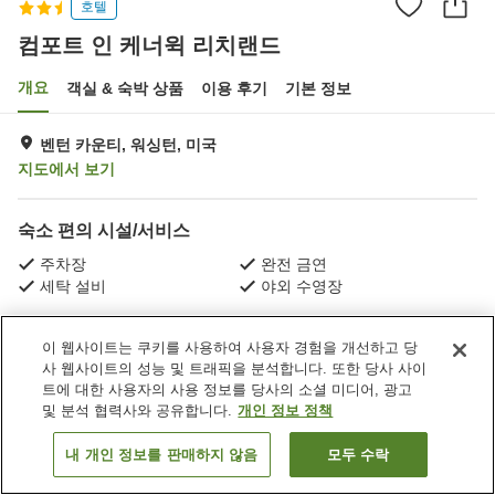
호텔
컴포트 인 케너윅 리치랜드
개요
객실 & 숙박 상품
이용 후기
기본 정보
벤턴 카운티, 워싱턴, 미국
지도에서 보기
숙소 편의 시설/서비스
주차장
완전 금연
세탁 설비
야외 수영장
홈
미국
워싱턴
벤턴 카운티
컴포트 인 케너윅 리치랜드
이 웹사이트는 쿠키를 사용하여 사용자 경험을 개선하고 당
사 웹사이트의 성능 및 트래픽을 분석합니다. 또한 당사 사이
트에 대한 사용자의 사용 정보를 당사의 소셜 미디어, 광고
및 분석 협력사와 공유합니다.
개인 정보 정책
내 개인 정보를 판매하지 않음
모두 수락
객실 보기