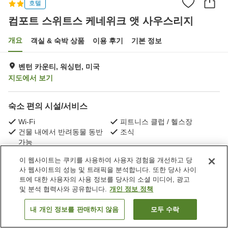
호텔
컴포트 스위트스 케네위크 앳 사우스리지
개요
객실 & 숙박 상품
이용 후기
기본 정보
벤턴 카운티, 워싱턴, 미국
지도에서 보기
숙소 편의 시설/서비스
Wi-Fi
피트니스 클럽 / 헬스장
건물 내에서 반려동물 동반
조식
가능
이 웹사이트는 쿠키를 사용하여 사용자 경험을 개선하고 당
홈
미국
워싱턴
벤턴 카운티
사 웹사이트의 성능 및 트래픽을 분석합니다. 또한 당사 사이
컴포트 스위트스 케네위크 앳 사우스리지
트에 대한 사용자의 사용 정보를 당사의 소셜 미디어, 광고
및 분석 협력사와 공유합니다.
개인 정보 정책
내 개인 정보를 판매하지 않음
모두 수락
객실 보기