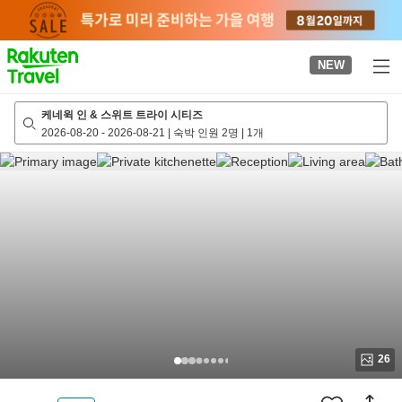
to
top
page
NEW
케네윅 인 & 스위트 트라이 시티즈
2026-08-20
-
2026-08-21
|
숙박 인원 2명
|
1개
26