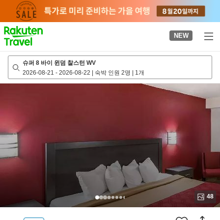
to
top
page
NEW
슈퍼 8 바이 윈덤 찰스턴 WV
2026-08-21
-
2026-08-22
|
숙박 인원 2명
|
1개
48