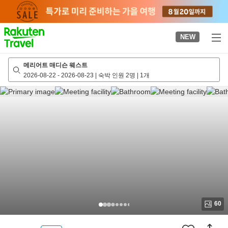
to
top
page
NEW
메리어트 매디슨 웨스트
2026-08-22
-
2026-08-23
|
숙박 인원 2명
|
1개
60