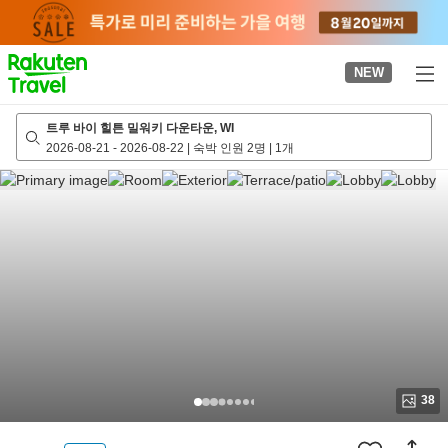
to
top
page
NEW
트루 바이 힐튼 밀워키 다운타운, WI
2026-08-21
-
2026-08-22
|
숙박 인원 2명
|
1개
38