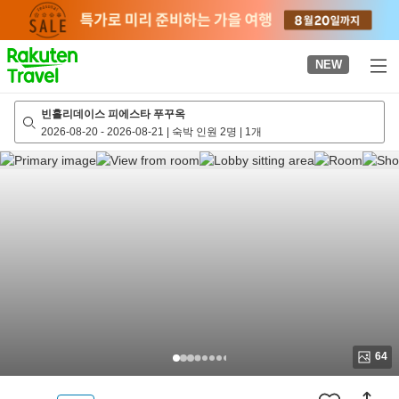
to
top
page
NEW
빈홀리데이스 피에스타 푸꾸옥
2026-08-20
-
2026-08-21
|
숙박 인원 2명
|
1개
64