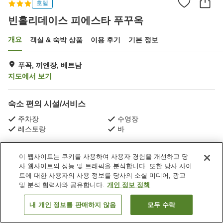
호텔
빈홀리데이스 피에스타 푸꾸옥
개요
객실 & 숙박 상품
이용 후기
기본 정보
푸꼭, 끼엔장, 베트남
지도에서 보기
숙소 편의 시설/서비스
주차장
수영장
레스토랑
바
홈
베트남
끼엔장
푸꼭
빈홀리데이스 피에스타 푸꾸옥
이 웹사이트는 쿠키를 사용하여 사용자 경험을 개선하고 당
사 웹사이트의 성능 및 트래픽을 분석합니다. 또한 당사 사이
트에 대한 사용자의 사용 정보를 당사의 소셜 미디어, 광고
및 분석 협력사와 공유합니다.
개인 정보 정책
내 개인 정보를 판매하지 않음
모두 수락
객실 보기