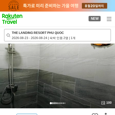
to
top
page
NEW
THE LANDING RESORT PHU QUOC
2026-08-23
-
2026-08-24
|
숙박 인원 2명
|
1개
100