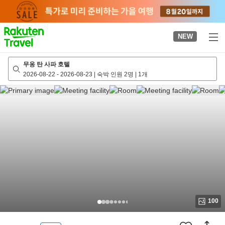
to
top
page
NEW
무옹 탄 사파 호텔
2026-08-22
-
2026-08-23
|
숙박 인원 2명
|
1개
100