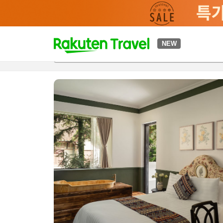
t
NEW
개요
객실 & 숙박 상품
이용 후기
편의 시설/서비스
o
p
P
a
g
e
_
s
e
a
r
c
h