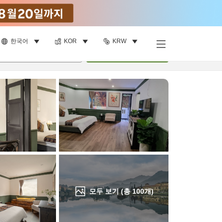
한국어
KOR
KRW
객실 보기
명
•
객실
1
개
검색
모두 보기 (총
100
개)