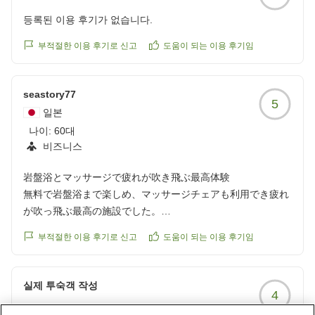
등록된 이용 후기가 없습니다.
부적절한 이용 후기로 신고
도움이 되는 이용 후기임
seastory77
5
일본
나이:
60대
비즈니스
岩盤浴とマッサージで疲れが吹き飛ぶ最高体験
無料で岩盤浴まで楽しめ、マッサージチェアも利用でき疲れ
が吹っ飛ぶ最高の施設でした。
クチコミの詳細はこちらから
부적절한 이용 후기로 신고
도움이 되는 이용 후기임
https://review.travel.rakuten.co.jp/hotel/voice/18984?
reviewId=33123478498153
실제 투숙객 작성
4