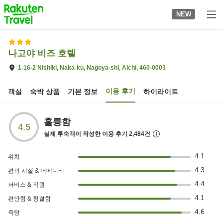
to
NEW
top
page
나고야 비즈 호텔
1-16-2 Nishiki, Naka-ku, Nagoya-shi, Aichi, 460-0003
이용 후기
객실
숙박 상품
기본 정보
하이라이트
훌륭함
4.5
실제 투숙객이 작성한 이용 후기
2,484
건
4.1
위치
4.3
편의 시설 & 어메니티
4.4
서비스 & 직원
4.1
편안함 & 청결함
4.6
욕탕