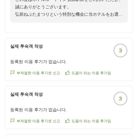
誠にありがとうございます。
弘前ねぷたまつりという特別な機会に当ホテルをお選び
いただき、重ねて御礼申し上げます。
当ホテルはJR弘前駅の正面に位置しております。
お客様におかれましても、快適にお過ごしいただけたご
실제 투숙객 작성
3
様子が伺え嬉しく存じます。
등록된 이용 후기가 없습니다.
また、大浴場につきましてもご満足いただけたようで大
変嬉しく存じます。
부적절한 이용 후기로 신고
도움이 되는 이용 후기임
お客様からのお褒めの言葉を励みに、今後もより快適な
空間をご提供できるよう努めてまいります。
실제 투숙객 작성
またのお越しをスタッフ一同、心よりお待ちしておりま
3
す。
등록된 이용 후기가 없습니다.
ホテルルートイン弘前駅前
부적절한 이용 후기로 신고
도움이 되는 이용 후기임
フロントクラーク 鈴木