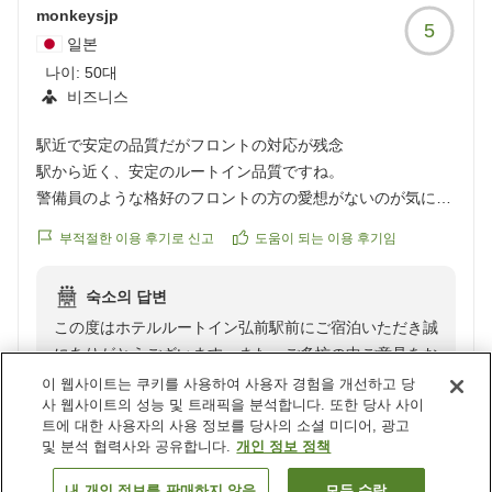
monkeysjp
5
일본
나이:
50대
비즈니스
駅近で安定の品質だがフロントの対応が残念
駅から近く、安定のルートイン品質ですね。
警備員のような格好のフロントの方の愛想がないのが気にな
りました。クレームの話をしてるんじゃないから、もう少し
부적절한 이용 후기로 신고
도움이 되는 이용 후기임
笑顔を。
クチコミの詳細はこちらから
숙소의 답변
https://review.travel.rakuten.co.jp/hotel/voice/70297?
この度はホテルルートイン弘前駅前にご宿泊いただき誠
reviewId=33123478311337
にありがとうございます。また、ご多忙の中ご意見をお
寄せいただき重ねて御礼申し上げます。
이 웹사이트는 쿠키를 사용하여 사용자 경험을 개선하고 당
사 웹사이트의 성능 및 트래픽을 분석합니다. 또한 당사 사이
트에 대한 사용자의 사용 정보를 당사의 소셜 미디어, 광고
駅からの利便性や当ホテルの品質をお褒めいただき、大
및 분석 협력사와 공유합니다.
개인 정보 정책
変嬉しく存じます。駅から徒歩３分という立地にござい
ます為、雨風の影響のあまり受けずにホテルまで直行す
결과 더 보기
내 개인 정보를 판매하지 않음
모두 수락