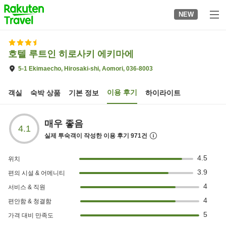
to
NEW
top
page
호텔 루트인 히로사키 에키마에
5-1 Ekimaecho, Hirosaki-shi, Aomori, 036-8003
이용 후기
객실
숙박 상품
기본 정보
하이라이트
매우 좋음
4.1
실제 투숙객이 작성한 이용 후기
971
건
4.5
위치
3.9
편의 시설 & 어메니티
4
서비스 & 직원
4
편안함 & 청결함
5
가격 대비 만족도