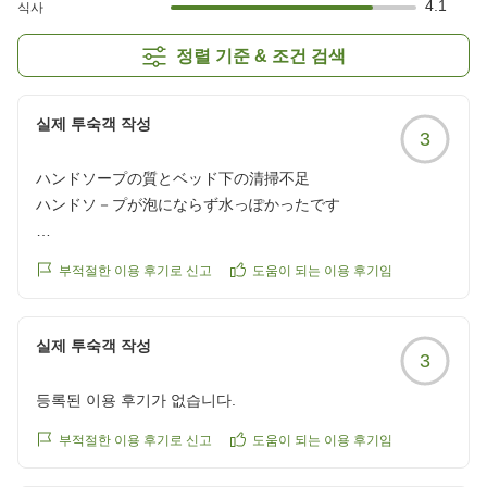
4.1
식사
정렬 기준 & 조건 검색
실제 투숙객 작성
3
ハンドソープの質とベッド下の清掃不足
ハンドソ－プが泡にならず水っぽかったです
ベット下に落とし物が有るので最後は確認しましょう
부적절한 이용 후기로 신고
도움이 되는 이용 후기임
クチコミの詳細はこちらから
https://review.travel.rakuten.co.jp/hotel/voice/141954?
reviewId=33123478623476
실제 투숙객 작성
3
등록된 이용 후기가 없습니다.
부적절한 이용 후기로 신고
도움이 되는 이용 후기임