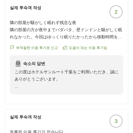
실제 투숙객 작성
2
隣の部屋が騒がしく眠れず残念な夜
隣の部屋の方が夜中までバダバタ、壁ドンドンと騒がしく眠
れなかった。今回はゆっくり眠りたかったから移動時間を考
えて泊まったため残念でした。
부적절한 이용 후기로 신고
도움이 되는 이용 후기임
でも眠れなかったけど朝からお風呂に入り、朝ごはんしっか
りと食べ気持ちを切り替えました。
숙소의 답변
クチコミの詳細はこちらから
この度はホテルサンルート千葉をご利用いただき、誠に
https://review.travel.rakuten.co.jp/hotel/voice/141954?
ありがとうございます。
reviewId=33123478491697
せっかくのご宿泊にもかかわらず、隣室の騒音によりご
ゆっくりお休みいただけなかったとのこと、大変心苦し
く拝読いたしました。静かな環境でお過ごしいただくべ
きところ、ご不快な思いをさせてしまい誠に申し訳ござ
실제 투숙객 작성
3
いません。
등록된 이용 후기가 없습니다.