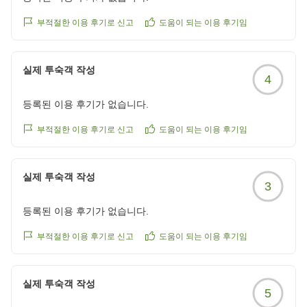
本来であれば、お客様に快適な休息の場をご提供するこ
とが私共の務めでございます。今回頂戴しましたご意見
부적절한 이용 후기로 신고
도움이 되는 이용 후기임
につきましては、今後のサービス向上のため真摯に受け
止め、館内の静穏維持に努めてまいります。
실제 투숙객 작성
4
そのような状況下でありながら、朝食やお風呂で気持ち
등록된 이용 후기가 없습니다.
を切り替えていただけたとの温かいお言葉をいただき、
恐縮するばかりです。
부적절한 이용 후기로 신고
도움이 되는 이용 후기임
当ホテルはＪＲ千葉駅西口改札徒歩1分（ペデストリア
ンデッキで直結）という立地もあり、お疲れの際にもご
실제 투숙객 작성
3
利用いただきやすい環境を整えております。次回お越し
いただける機会がございましたら、より快適にお過ごし
등록된 이용 후기가 없습니다.
いただけるよう努めてまいる所存です。
부적절한 이용 후기로 신고
도움이 되는 이용 후기임
またのお越しをスタッフ一同心よりお待ち申し上げてお
ります。
실제 투숙객 작성
5
ホテルサンルート千葉 スタッフ一同