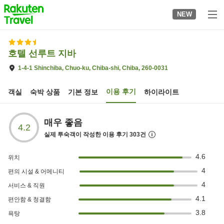
to
NEW
top
page
호텔 선루트 지바
1-4-1 Shinchiba, Chuo-ku, Chiba-shi, Chiba, 260-0031
이용 후기
객실
숙박 상품
기본 정보
하이라이트
매우 좋음
4.2
실제 투숙객이 작성한 이용 후기
303
건
4.6
위치
4
편의 시설 & 어메니티
4
서비스 & 직원
4.1
편안함 & 청결함
3.8
욕탕