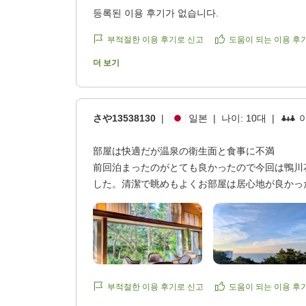
등록된 이용 후기가 없습니다.
부적절한 이용 후기로 신고
도움이 되는 이용 후
더 보기
さや13538130
|
일본
|
나이:
10대
|
部屋は快適だが温泉の衛生面と食事に不満
前回泊まったのがとても良かったので今回は鴨川
した。清潔で眺めもよくお部屋は居心地が良かっ
温泉はアート作品が飾ってある方は娘と2人感動
うはカエルの死骸が浮いていたりトイレが公衆便
た。
一泊目はMAIWAIで夕食をいただいたのですが
生臭く、4000円ほどしましたがほとんど食べら
17時までにお料理もオーダーしていたのですが
부적절한 이용 후기로 신고
도움이 되는 이용 후
ス料理は提供が遅く子供達だけ早く食べ終わり暇