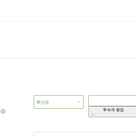
최신순
투숙객 평점
6