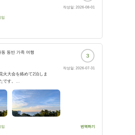
작성일:
2026-08-01
기임
아동 동반 가족 여행
3
작성일:
2026-07-31
花火大会を絡めて2泊しま
たです。
したのですがもう一つのほ
所のような臭いがしまし
尾頭付きお刺身盛り合わせが
れませんでした。
注文が通っておらず、コー
기임
번역하기
していました。