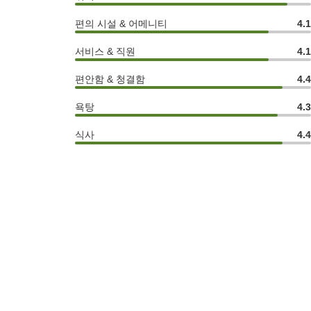
편의 시설 & 어메니티
4.
서비스 & 직원
4.
편안함 & 청결함
4.
욕탕
4.
식사
4.