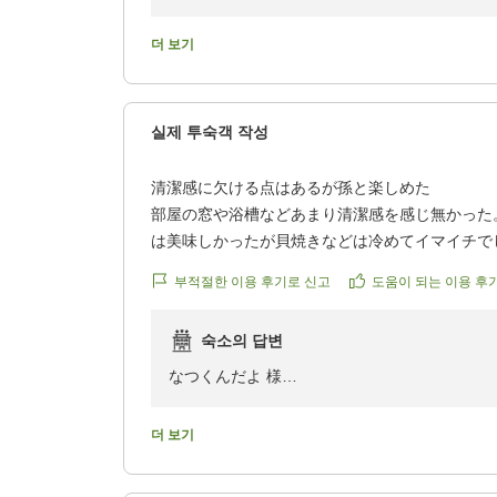
したが、
この度は当ホテルにご宿泊いただき、誠にあり
その際スタッフの方が冷えピタを用意してくださ
また、お忙しい中大変温かいご感想をお寄せい
더 보기
も救われました。
おかげで安心してゆっくり過ごすことができまし
お部屋に入られた瞬間の絶景に、ご家族皆様で
く拝読いたしました。
실제 투숙객 작성
プールに入れなくても、海沿いのお散歩やお部屋
三世代での大切なご旅行が、皆様にとって充実
館内の温泉や施設がとても良く、家族それぞれが
はございません。
清潔感に欠ける点はあるが孫と楽しめた
た。
部屋の窓や浴槽などあまり清潔感を感じ無かった
特にお風呂や館内の設備は想像以上に充実してい
楽しみにされていたプールを断念されたとのこ
は美味しかったが貝焼きなどは冷めてイマイチで
足で、
でもお役に立てたのであれば幸いです。
肉を皿一杯持ってきたのは笑笑
たくさん写真やお土産話をしてくれました。
夕方にはお元気になられ、ご家族で花火を楽し
부적절한 이용 후기로 신고
도움이 되는 이용 후
おおむねお腹いっぱいにはなりました。
まる思いでございます。
夕方には娘も元気を取り戻し、食事や花火を楽し
「たまや〜！」という元気なお声は、きっと素
숙소의 답변
電車で行きましたが、駅から遠いんですねー。送
「たまや〜!」と嬉しそうにしていた姿が思い出
ます。
りました。
なつくんだよ 様
朝タクシーを駅迄頼んだら4.500円したのには驚
この度は当ホテルをご宿泊いただき、誠にあり
ウェルカムドリンクの種類も豊富で、ビールやシ
次回はぜひ、お嬢様と一緒にプールも満喫して
また、お忙しい中、貴重なご感想をお寄せいた
り、
더 보기
皆様のまたのお帰りを、スタッフ一同心よりお
でも孫も喜びおおむね楽しかったです、ありがと
大人も嬉しいサービスでした。
クチコミの詳細はこちらから
お部屋の窓や浴槽の清掃につきまして、ご不快