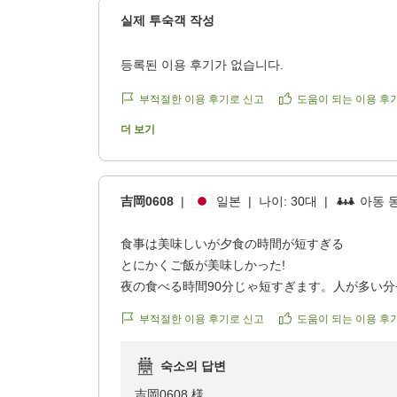
https://review.travel.rakuten.co.jp/hotel/voice/15
んでした。
家族みんなが笑顔になれる、とても素敵なホテル
실제 투숙객 작성
reviewId=33123478414570
せっかくのご旅行にもかかわらず、清潔感に欠
またぜひ利用させていただきたいです。
す。
등록된 이용 후기가 없습니다.
清掃担当者へ共有し、細部まで徹底した清掃と
クチコミの詳細はこちらから
https://review.travel.rakuten.co.jp/hotel/voice/15
부적절한 이용 후기로 신고
도움이 되는 이용 후
ライブキッチンの貝焼きにつきましても、ご期
reviewId=33123478426744
더 보기
温かいお料理を一番美味しい状態で召し上がっ
ます。
吉岡0608
一方でお肉料理にご満足いただけたとのこと、
|
일본
|
나이:
30대
|
아동 
お孫様がお皿いっぱいにお肉を運ばれる微笑ま
食事は美味しいが夕食の時間が短すぎる
りました。
とにかくご飯が美味しかった!
お孫様との楽しいひとときのお手伝いができた
夜の食べる時間90分じゃ短すぎます。人が多い
割に合わないと感じた。
当館は駅から距離があり、ご不便をおかけいた
부적절한 이용 후기로 신고
도움이 되는 이용 후
朝はちょうどよかった。
送迎バスがお役に立てて何よりでございますが
クチコミの詳細はこちらから
ても距離が出てしまうため、驚かせてしまい心
숙소의 답변
https://review.travel.rakuten.co.jp/hotel/voice/15
reviewId=33123478269477
至らぬ点も多々ございましたが、「おおむね楽
吉岡0608 様