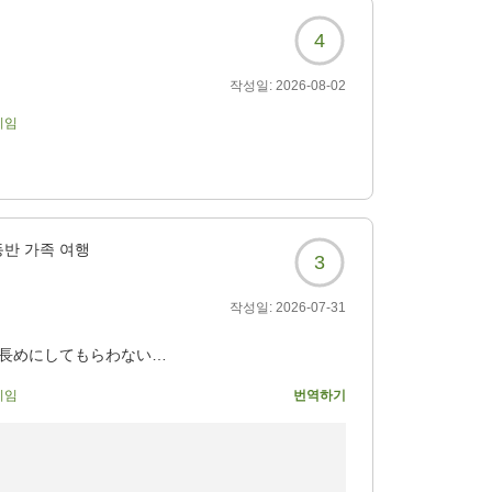
3269?
でした。
4
ける点がありましたこと、深く反省しておりま
작성일:
2026-08-02
確認を行うよう改善に努めてまいります。
3269?
기임
待に沿えず心苦しく存じます。
ていただけるよう、提供方法を見直してまいり
大変嬉しく拝読いたしました。
동반 가족 여행
3
しい光景が目に浮かび、私共も思わず笑顔にな
작성일:
2026-07-31
のであれば、幸いでございます。
分長めにしてもらわないと
しました。
기임
번역하기
、タクシー料金につきましては、土地柄どうし
苦しい限りです。
3269?
しかった」とのお言葉を励みに、より心地よい