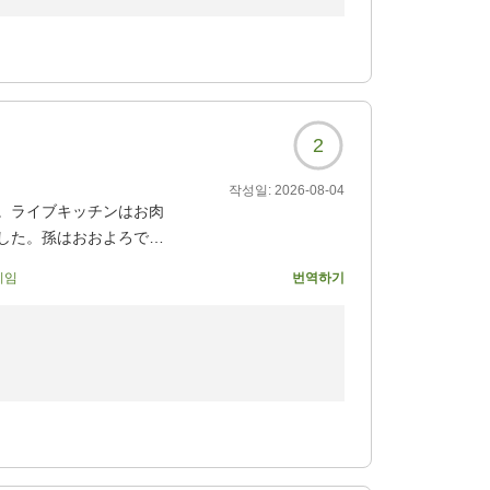
がとうございました。
り、温かい心遣いにとて
ただきましたこと、重ねて御礼申し上げます。
た。
感動していただけたとのこと、私共も大変嬉し
からの景色、
2
したものとなったのであれば、これ以上の喜び
特別な時間を過ごせまし
작성일:
2026-08-04
。ライブキッチンはお肉
て、ジジババや姉も大満
とでしたが、私共のささやかな心遣いが、少し
した。孫はおおよろでお
まれたご様子が目に浮かび、スタッフ一同心温
기임
번역하기
めて、
敵な旅の思い出の一ページになったことと存じ
迎バスがあったので助か
になりました。
きましたが
がとうございました。
ャンパン、ワインまであ
いただけることを願っております。
だきましたこと重ねて御礼申し上げます。
待ち申し上げております。
うございました
な思いをさせてしまい、誠に申し訳ございませ