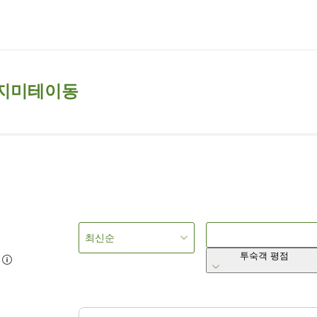
후지미테이동
최신순
투숙객 평점
5