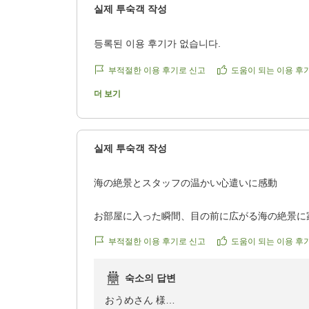
실제 투숙객 작성
1
등록된 이용 후기가 없습니다.
1
부적절한 이용 후기로 신고
도움이 되는 이용 후
4
더 보기
3
4
실제 투숙객 작성
海の絶景とスタッフの温かい心遣いに感動
お部屋に入った瞬間、目の前に広がる海の絶景に
た。
부적절한 이용 후기로 신고
도움이 되는 이용 후
三世代での旅行でしたが、どの年代も楽しめる施
充実した滞在になりました。
숙소의 답변
今回は娘が少し体調を崩してしまい、楽しみにし
おうめさん 様