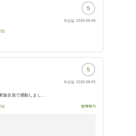
5
작성일:
2026-08-06
기임
5
작성일:
2026-08-05
家族全員で感動しまし
기임
번역하기
設が揃っていて、とても
ていたプールは断念しま