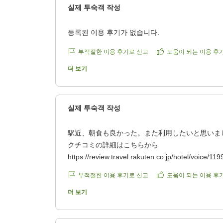
るホテルはなかなかないと思います。楽しい旅の
실제 투숙객 작성
きました。ありがとうございました!
クチコミの詳細はこちらから
등록된 이용 후기가 없습니다.
https://review.travel.rakuten.co.jp/hotel/voice/119
reviewId=33123478280435
부적절한 이용 후기로 신고
도움이 되는 이용 후
더 보기
실제 투숙객 작성
駅近、朝食も良かった。また利用したいと思いま
クチコミの詳細はこちらから
https://review.travel.rakuten.co.jp/hotel/voice/119
reviewId=33123478186328
부적절한 이용 후기로 신고
도움이 되는 이용 후
더 보기