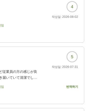
4
작성일:
2026-08-02
기임
5
작성일:
2026-07-31
ど従業員の方の感じが良
き届いていて清潔でし
かったです。室内の備品
기임
번역하기
ない)、少し不便さはあ
と思う素敵なホテルでし
飲食店あり、ホテルの朝
地で、ここまで満足でき