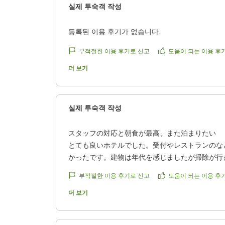
실제 투숙객 작성
5
등록된 이용 후기가 없습니다.
9
부적절한 이용 후기로 신고
도움이 되는 이용 후
5
더 보기
4
2
실제 투숙객 작성
スタッフの対応と朝食が最高、また泊まりたい
とても良いホテルでした。受付やレストランのな
かったです。建物は年代を感じましたが掃除が行
た。ユニットバスの水圧もしっかりあり使いやす
부적절한 이용 후기로 신고
도움이 되는 이용 후
は必要最低限で(荷物置きや服など掛けるフックが
りましたが、それを差引いても、また泊まりたい
더 보기
た。駅近で、近くにコンビニとドラッグストア、
食が美味しく品数が豊富です。この宿泊料金と立